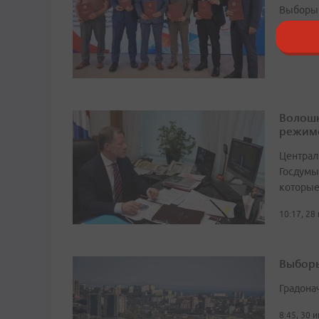
Выборы 
21:24, 27
Волошк
режим
Централ
Госдумы
которые
10:17, 28
Выборы
Градона
8:45, 30 