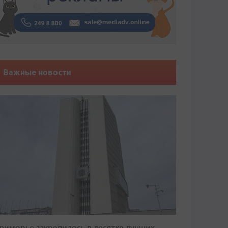
Важные новости
риморье закрепилось в десятке лучших