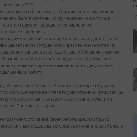
и
тавило лишь 7,9%.
на и в плане соблюдения требований антикоррупционного
17
правлением были выявлены коррупциогенные факторы в 8
 то в этом году при проведении Управлением
кторы не выявлялись.
нция к улучшению качества нормотворческой деятельности
ла и деятельность сотрудников Управления Минюста и их
правлением аппарата законодательного Собрания в рамках
 Управлением Минюста и Законодательным собранием.
ные положительные формы взаимодействия с депутатским
в дальнейшей работе.
 году Управлением Минюста России по Приморскому краю
оссийской Федерации в сфере государственной гражданской
 Приморского края, в котором также приняло участие и
обрания Приморского края.
направления, стоящие в своей работе, среди которых:
ерриториальных федеральных органов исполнительной власти