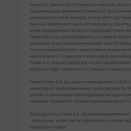
лишь в 11 законах из 139 принятых законов, что сос
Положительная динамика Роликом А.И. была отмече
законодательства. К примеру, если в 2009 году У
Законах Приморского края, которые уже устранены,
антикоррупционных экспертиз коррупциогенные фа
Таким образом, просматривается устойчивая тенде
депутатов, чему в определенной мере способствова
тесное взаимодействие с комитетами и правовым У
заключенного Соглашения о взаимодействии между
Ролик А.И. заверил депутатов, что все наработан
корпусом будут сохраняться и совершенствоваться 
Также Ролик А.И. рассказал о проведенном в 2010
мониторинге правоприменения законодательства Р
службы и противодействия коррупции на территории
правовое Управление аппарата Законодательного С
Подводя итоги, Ролик А.И. обозначил приоритетные 
- повышение роли и места Управления в системе т
Приморского края;