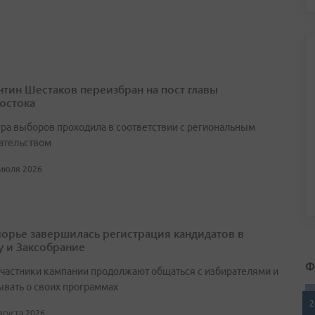
нтин Шестаков переизбран на пост главы
остока
ра выборов проходила в соответствии с региональным
ательством
 июля 2026
орье завершилась регистрация кандидатов в
у и Заксобрание
Ф
участники кампании продолжают общаться с избирателями и
ывать о своих программах
2
августа 2026