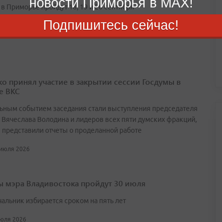
новости Приморья в MAX!
в Приморье пройдут 18, 19 и 20 сентября
Подпишитесь сейчас!
 июля 2026
о принял участие в закрытии сессии Госдумы в
е ВКС
ьным событием заседания стали выступления председателя
 Вячеслава Володина и лидеров всех пяти думских фракций,
 представили отчеты о проделанной работе
 июля 2026
 мэра Владивостока пройдут 30 июля
чальник избирается сроком на пять лет
июля 2026