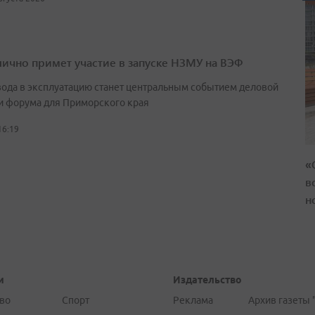
лично примет участие в запуске НЗМУ на ВЭФ
вода в эксплуатацию станет центральным событием деловой
и форума для Приморского края
16:19
«
в
н
и
Издательство
во
Спорт
Реклама
Архив газеты 