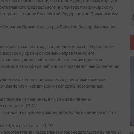
ительного органа власти, на котором депутатскому корпусу
ость главного федерального инспектора по Приморскому
нистерства юстиции Российской Федерации по Приморскому
 Собрания Приморского края Горчаков Виктор Васильевич
вич рассказал им о задачах, возложенных на Управление
риморскому краю и основных направлениях его
р Иванович уделил работе по обеспечению единства
к именно в этой сфере работники Управления наиболее тесно
лучшение качества принимаемых депутатами краевых
х Управлением юридических экспертиз нормативных
экспертиза 194 законов, в 45 из них выявлены
о составляет 23,2%;
03 законов и нарушения законодательства выявлены в 31 из
в 24, что составляет 11,4%;
зой несоответствия Федеральному законодательству выявлены
П