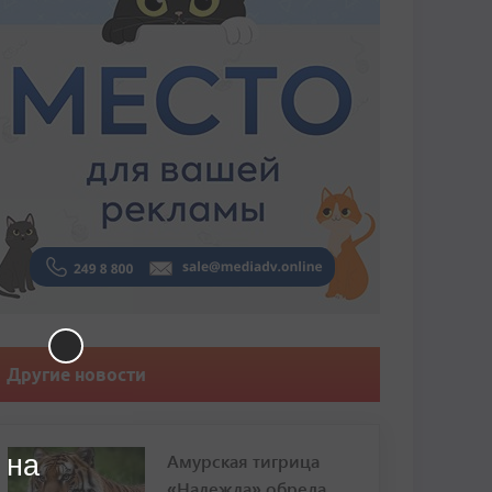
Другие новости
 на
Амурская тигрица
«Надежда» обрела