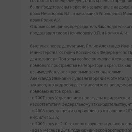
состоялось совещание депутатов краевого представ
были представлены недавно назначенные на должн
краю Нечипорюк В.П. и начальника Управления Ми
краю Ролик А.И.
Открыв совещание, председатель Законодательного
предоставил слово Нечипорюку В.П. и Ролику А. И.
Выступая перед депутатами, Ролик Александр Ивано
Министерства юстиции Российской Федерации по П
деятельности. При этом особое внимание Александ
правового пространства на территории края, так ка
взаимодействуют с краевыми законодателями.
Александр Иванович с удовлетворением отметил у
законов, что подтверждается анализом проводимы
правовых актов края. Так:
- в 2007 году Управлением проведена юридическая 
несоответствия федеральному законодательству, чт
- в 2008 году экспертиза проведена в отношении 2
них, или 15,3%;
- в 2009 году из 210 законов нарушения установлены 
- а за 9 месяцев 2010 года юридической эксперти