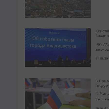
Конста
Владив
Процеду
законод
11:10, 30
В Прим
Госдум
Сейчас 
рассказ
19:16, 6 