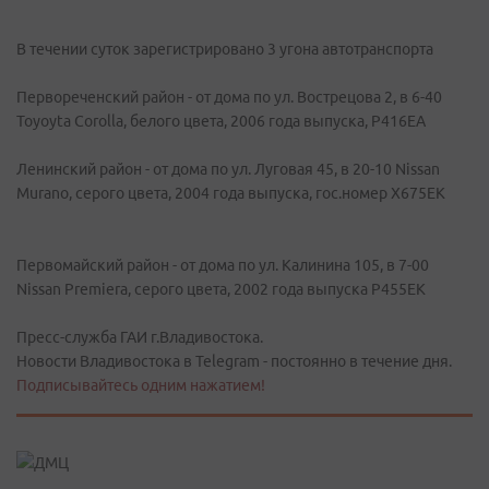
В течении суток зарегистрировано 3 угона автотранспорта
Первореченский район - от дома по ул. Вострецова 2, в 6-40
Toyoyta Corolla, белого цвета, 2006 года выпуска, Р416ЕА
Ленинский район - от дома по ул. Луговая 45, в 20-10 Nissan
Murano, серого цвета, 2004 года выпуска, гос.номер Х675ЕК
Первомайский район - от дома по ул. Калинина 105, в 7-00
Nissan Premiera, серого цвета, 2002 года выпуска Р455ЕК
Пресс-cлужба ГАИ г.Владивостока.
Новости Владивостока в Telegram - постоянно в течение дня.
Подписывайтесь одним нажатием!