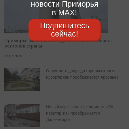
новости Приморья
в MAX!
Подпишитесь
сейчас!
Приморье закрепилось в десятке лучших инвест-
регионов страны
17.07.2026
От уютного двора до горнолыжного
курорта: как преображается Арсеньев
Новый парк, сквер с фонтаном и 50
квартир: как преображается
Дальнегорск