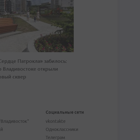
Сердце Патрокла» забилось:
о Владивостоке открыли
овый сквер
Социальные сети
"Владивосток"
vkontakte
ей
Одноклассники
Телеграм