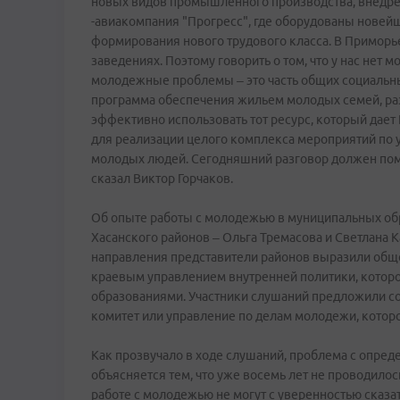
новых видов промышленного производства, внедре
-авиакомпания "Прогресс", где оборудованы новей
формирования нового трудового класса. В Приморь
заведениях. Поэтому говорить о том, что у нас не
молодежные проблемы – это часть общих социальны
программа обеспечения жильем молодых семей, раз
эффективно использовать тот ресурс, который дает 
для реализации целого комплекса мероприятий по 
молодых людей. Сегодняшний разговор должен помо
сказал Виктор Горчаков.
Об опыте работы с молодежью в муниципальных обр
Хасанского районов – Ольга Тремасова и Светлана
направления представители районов выразили общ
краевым управлением внутренней политики, которо
образованиями. Участники слушаний предложили со
комитет или управление по делам молодежи, которо
Как прозвучало в ходе слушаний, проблема с опр
объясняется тем, что уже восемь лет не проводило
работе с молодежью не могут с уверенностью сказа