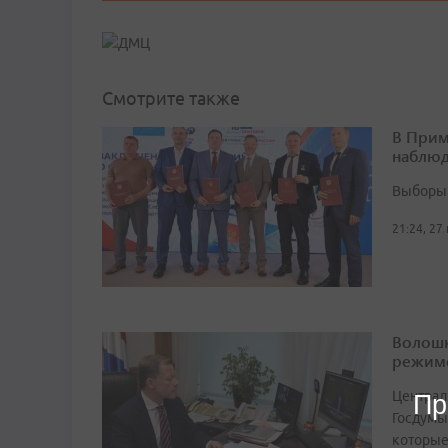
Смотрите также
В Прим
наблюд
Выборы 
21:24, 27
Волошк
режим
Централ
Пр
Госдумы
которые