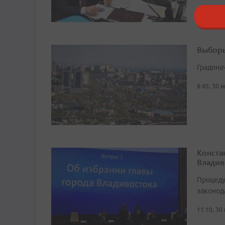
10:17, 28
Выборы
Градона
8:45, 30 
Конста
Владив
Процеду
законод
11:10, 30