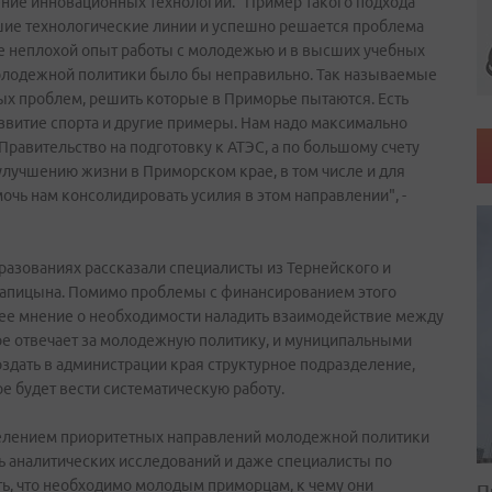
ние инновационных технологий. "Пример такого подхода
шие технологические линии и успешно решается проблема
е неплохой опыт работы с молодежью и в высших учебных
т молодежной политики было бы неправильно. Так называемые
х проблем, решить которые в Приморье пытаются. Есть
витие спорта и другие примеры. Нам надо максимально
Правительство на подготовку к АТЭС, а по большому счету
улучшению жизни в Приморском крае, в том числе и для
чь нам консолидировать усилия в этом направлении", -
азованиях рассказали специалисты из Тернейского и
 Капицына. Помимо проблемы с финансированием этого
ее мнение о необходимости наладить взаимодействие между
е отвечает за молодежную политику, и муниципальными
здать в администрации края структурное подразделение,
е будет вести систематическую работу.
еделением приоритетных направлений молодежной политики
сь аналитических исследований и даже специалисты по
ть, что необходимо молодым приморцам, к чему они
П