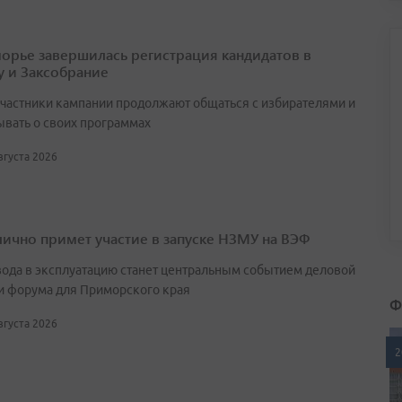
орье завершилась регистрация кандидатов в
у и Заксобрание
участники кампании продолжают общаться с избирателями и
ывать о своих программах
августа 2026
лично примет участие в запуске НЗМУ на ВЭФ
вода в эксплуатацию станет центральным событием деловой
и форума для Приморского края
Ф
августа 2026
2