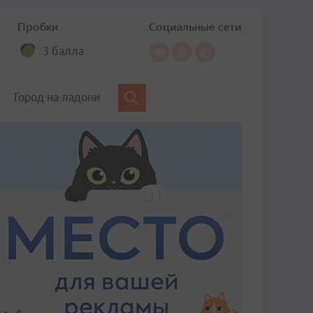
Пробки
Социальные сети
3 балла
Город на ладони