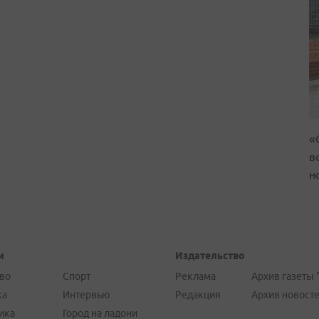
«
в
н
и
Издательство
во
Спорт
Реклама
Архив газеты 
ка
Интервью
Редакция
Архив новост
ика
Город на ладони