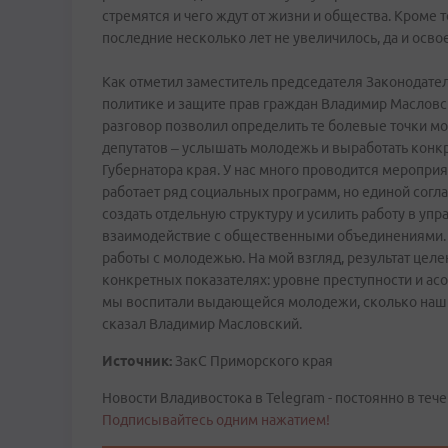
стремятся и чего ждут от жизни и общества. Кроме 
последние несколько лет не увеличилось, да и осв
Как отметил заместитель председателя Законодател
политике и защите прав граждан Владимир Масловс
разговор позволил определить те болевые точки мо
депутатов – услышать молодежь и выработать конк
Губернатора края. У нас много проводится мероприя
работает ряд социальных программ, но единой соглас
создать отдельную структуру и усилить работу в уп
взаимодействие с общественными объединениями.
работы с молодежью. На мой взгляд, результат це
конкретных показателях: уровне преступности и ас
мы воспитали выдающейся молодежи, сколько наших
сказал Владимир Масловский.
Источник:
ЗакС Приморского края
Новости Владивостока в Telegram - постоянно в тече
Подписывайтесь одним нажатием!