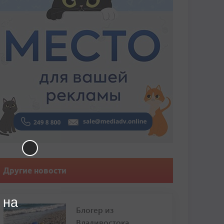
Другие новости
 на
Блогер из
Владивостока