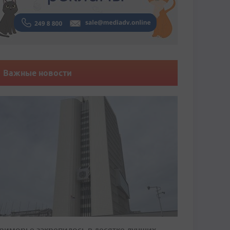
Важные новости
риморье закрепилось в десятке лучших