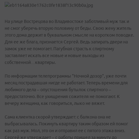
На улице Вострецова во Владивостоке заботливый муж так и
не смог уберечь вторую половину от беды. Свою жену житель
этого дома держит в буквальном смысле на коротком поводке.
Для ее же блага, признается Сергей. Ведь запирать двери на
замок уже не помогает. Пагубная страсть к спиртному
заставляет искать все новые и новые выходы из
собственной…квартиры.
По информации телепрограммы "Ночной дозор", уже почти
месяц пострадавшая нигде не работает. Теперь времени для
любимого дела – опустошения бутылок спиртного –
предостаточно. Все ухищрения сожителя не помогают. К
вечеру женщина, как говориться, лыко не вяжет.
Сама клиентка скорой утверждает: с балкона она не
выбрасывалась. Покинуть квартиру таким образом ей помог
как раз муж. Мол, это он и отправил ее с пятого этажа вниз.
Сергей же утверждает – с работы пришел за минуту до