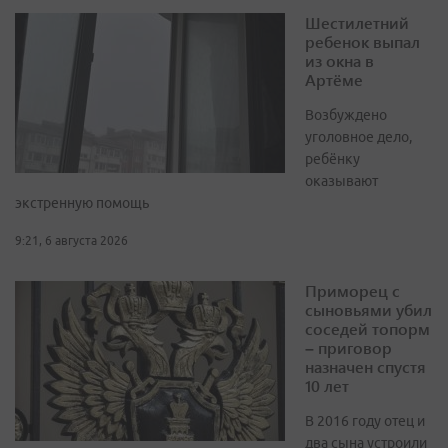
Шестилетний
ребенок выпал
из окна в
Артёме
Возбуждено
уголовное дело,
ребёнку
оказывают
экстренную помощь
9:21, 6 августа 2026
Приморец с
сыновьями убил
соседей топорм
– приговор
назначен спустя
10 лет
В 2016 году отец и
два сына устроили