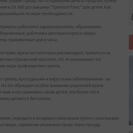
нистрации города. На сегодняшний день в город поступило
ния и 20 300 доз вакцины "Гриппол Плюс" для детей. Как
в дальнейшем по мере необходимости.
 привиты работники здравоохранения, образования,
 беременные, работники автотранспорта и сферы
ены прививочные дни и часы.
егорию, врачи настоятельно рекомендуют, привиться на
ктики (Океанский проспект, 35). И напоминают, что
ная мера профилактики гриппа.
т гриппа, простудными и вирусными заболеваниями - во
. На это обращают особое внимание родителей врачи-
мам и пап прививать своих детей, тем более что в
ивка делается бесплатно.
евание, передается воздушно-капельным путем с капельками
азговоре, заражение возможно также через посуду,
П