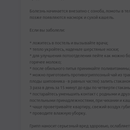
Болезнь начинается внезапно с озноба, ломоты в т
позже появляются насморк и сухой кашель.
Если вы заболели:
* ложитесь в постель и вызывайте врача;
* тепло укройтесь, наденьте шерстяные носки;
* для улучшения потоотделения пейте как можно бо
горячее молоко;
* после обильного питья принимайте поливитамины
* можно приготовить противогриппозный чай из трав
плоды шиповника - в равных частях) залить стаканом
3 раза в день за 15 минут до еды по четверти стакан
* постарайтесь уменьшить контакт с родными и друз
постельными принадлежностями, при чихании и ка
* чаще проветривайте квартиру, свежий воздух губи
* проводите влажную уборку.
Грипп наносит серьезный вред здоровью, ослабляе