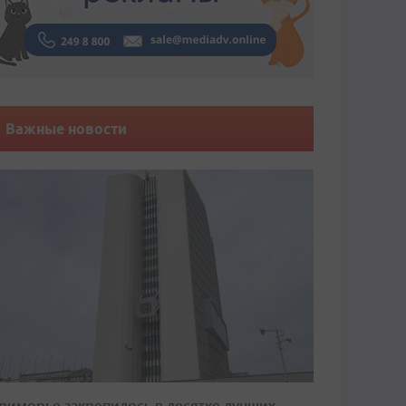
Важные новости
риморье закрепилось в десятке лучших