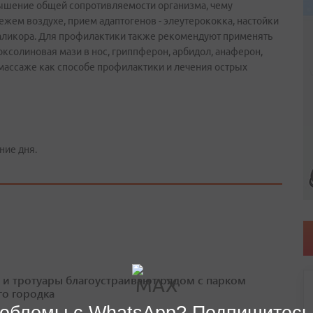
вышение общей сопротивляемости организма, чему
ежем воздухе, прием адаптогенов - элеутерококка, настойки
а, аликора. Для профилактики также рекомендуют применять
ксолиновая мази в нос, гриппферон, арбидол, анаферон,
м массаже как способе профилактики и лечения острых
ние дня.
 и тротуары благоустраивают рядом с парком
о городка
облемы с WhatsApp? Подпишитесь