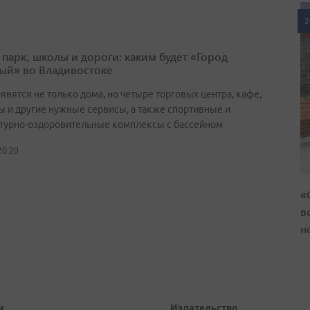
2
 парк, школы и дороги: каким будет «Город
ый» во Владивостоке
явятся не только дома, но четыре торговых центра, кафе,
ы и другие нужные сервисы, а также спортивные и
турно-оздоровительные комплексы с бассейном
20:20
«
в
н
и
Издательство