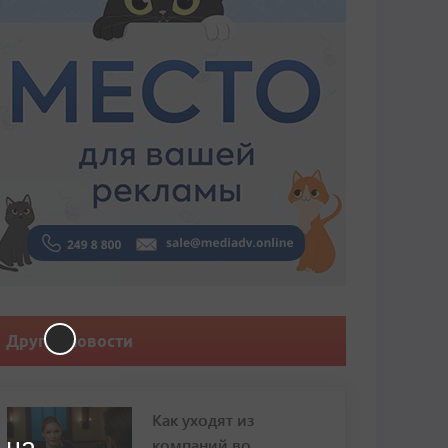
Другие новости
Как уходят из
 на
компаний во