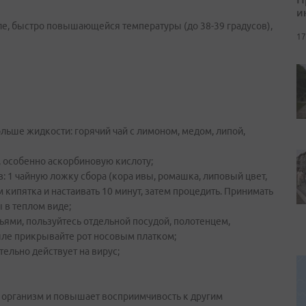
и
еле, быстро повышающейся температуры (до 38-39 градусов),
17
льше жидкости: горячий чай с лимоном, медом, липой,
, особенно аскорбиновую кислоту;
: 1 чайную ложку сбора (кора ивы, ромашка, липовый цвет,
 кипятка и настаивать 10 минут, затем процедить. Принимать
ы в теплом виде;
ьями, пользуйтесь отдельной посудой, полотенцем,
шле прикрывайте рот носовым платком;
тельно действует на вирус;
т организм и повышает восприимчивость к другим