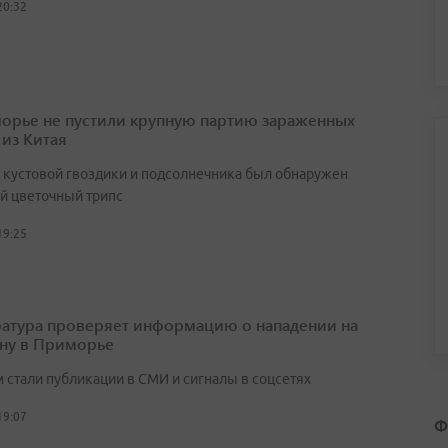
20:32
орье не пустили крупную партию зараженных
 из Китая
х кустовой гвоздики и подсолнечника был обнаружен
й цветочный трипс
19:25
атура проверяет информацию о нападении на
ну в Приморье
 стали публикации в СМИ и сигналы в соцсетях
19:07
Ф