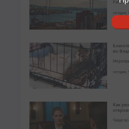
Работы 
сегодня, 
Благот
во Вла
Мероприя
сегодня, 
Как ух
откров
Чаще вс