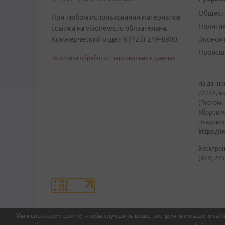
Общест
При любом использовании материалов
Полити
ссылка на vladnews.ru обязательна.
Коммерческий отдел 8 (423) 249-8800
Эконом
Происш
Политика обработки персональных данных
На данно
72742, в
(Роскомн
Уборевич
Владивост
https://m
Электрон
(423) 249
Мы используем cookie, чтобы улучшить ваше восприятие нашего сайт