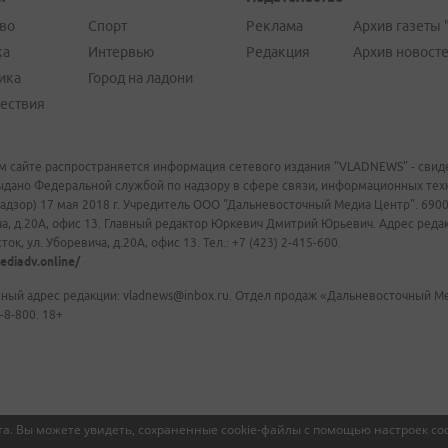
во
Спорт
Реклама
Архив газеты 
ка
Интервью
Редакция
Архив новост
ика
Город на ладони
ествия
м сайте распространяется информация сетевого издания "VLADNEWS" - свиде
ыдано Федеральной службой по надзору в сфере связи, информационных те
адзор) 17 мая 2018 г. Учредитель ООО "Дальневосточный Медиа Центр". 69009
а, д.20А, офис 13. Главный редактор Юркевич Дмитрий Юрьевич. Адрес редакц
ок, ул. Уборевича, д.20А, офис 13. Тел.: +7 (423) 2-415-600.
ediadv.online/
ный адрес редакции: vladnews@inbox.ru. Отдел продаж «Дальневосточный Мед
-8-800. 18+
а. Вы можете увидеть, сохраненные cookie-файлы с помощью настроек coo