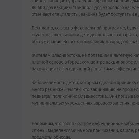
гриппа, сообщает управление здравоохранения адми
80 600 доз вакцины "Гриппол" для взрослого населе
отмечают специалисты, вакцина будет поступать и 
Бесплатно, согласно федеральной программе, будут
студенты, школьники и дети дошкольного возраста,
обслуживания. Во всех поликлиниках города назнач
Жителям Владивостока, не попавшим в льготную кат
платной основе в Городском центре вакцинопрофила
вакцинация на сегодняшний день - самая эффектив
Заболеваемость детей, которым сделали прививку о
много раз ниже, чем тех, кто вакцинацию не прошел
педиатры поликлиник Владивостока. Они призывают 
муниципальных учреждениях здравоохранения прив
Напомним, что грипп - острое инфекционное забол
слюны, выделениями из носа при чихании, кашле, р
предметы обихода.