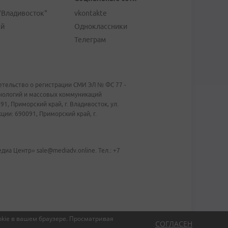
"Владивосток"
vkontakte
ей
Одноклассники
Телеграм
тельство о регистрации СМИ ЭЛ № ФС 77 -
хнологий и массовых коммуникаций
1, Приморский край, г. Владивосток, ул.
ии: 690091, Приморский край, г.
иа Центр» sale@mediadv.online. Тел.: +7
kie в вашем браузере.
Просматривая
СОГЛАСЕН