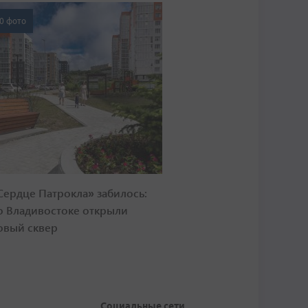
0 фото
Сердце Патрокла» забилось:
о Владивостоке открыли
овый сквер
Социальные сети