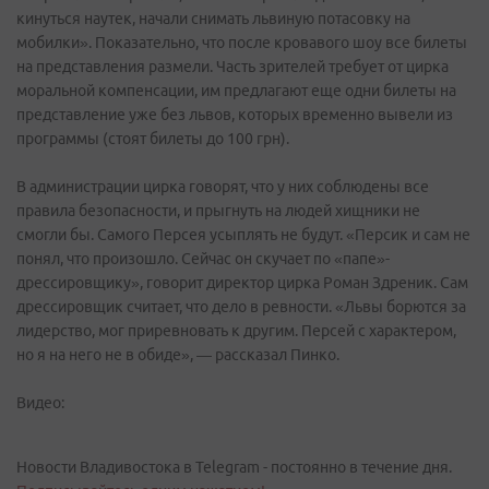
кинуться наутек, начали снимать львиную потасовку на
мобилки». Показательно, что после кровавого шоу все билеты
на представления размели. Часть зрителей требует от цирка
моральной компенсации, им предлагают еще одни билеты на
представление уже без львов, которых временно вывели из
программы (стоят билеты до 100 грн).
В администрации цирка говорят, что у них соблюдены все
правила безопасности, и прыгнуть на людей хищники не
смогли бы. Самого Персея усыплять не будут. «Персик и сам не
понял, что произошло. Сейчас он скучает по «папе»-
дрессировщику», говорит директор цирка Роман Здреник. Сам
дрессировщик считает, что дело в ревности. «Львы борются за
лидерство, мог приревновать к другим. Персей с характером,
но я на него не в обиде», — рассказал Пинко.
Видео:
Новости Владивостока в Telegram - постоянно в течение дня.