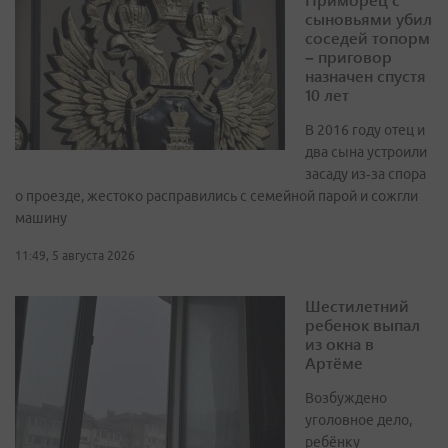
сыновьями убил
соседей топорм
– приговор
назначен спустя
10 лет
В 2016 году отец и
два сына устроили
засаду из‑за спора
о проезде, жестоко расправились с семейной парой и сожгли
машину
11:49, 5 августа 2026
Шестилетний
ребенок выпал
из окна в
Артёме
Возбуждено
уголовное дело,
ребёнку