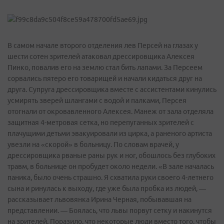
В самом начале второго отделения лев Персей на глазах у
шести сотен зрителей атаковал дрессировщика Алексея
Пинко, повалив его на землю стал бить лапами. За Персеем
сорвались пятеро его товарищей и начали кидаться друг на
друга. Супруга дрессировщика вместе с ассистентами кинулись
усмирять зверей шлангами с водой и палками, Персея
отогнали от окровавленного Алексея. Манеж от зала отделяла
защитная 4-метровая сетка, но перепуганных зрителей с
плачущими детьми эвакуировали из цирка, а раненого артиста
увезли на «скорой» в больницу. По словам врачей, у
дрессировщика рваные раны рук и ног, обошлось без глубоких
травм, в больнице он пробудет около недели. «В зале началась
паника, было очень страшно. Я схватила руки своего 4-летнего
сына и ринулась к выходу, где уже была пробка из людей, —
рассказывает львовянка Ирина Черная, побывавшая на
представлении. — Боялась, что львы порвут сетку и накинутся
на зрителей. Поразило, что некоторые люди вместо того, чтобы