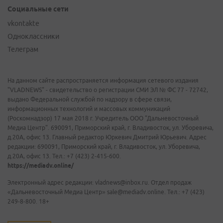
Социальные сети
vkontakte
Одноклассники
Телеграм
На данном сайте распространяется информация сетевого издания
"VLADNEWS" - свидетельство о регистрации СМИ ЭЛ № ФС 77 - 72742,
выдано Федеральной службой по надзору в сфере связи,
информационных технологий и массовых коммуникаций
(Роскомнадзор) 17 мая 2018 г. Учредитель ООО "Дальневосточный
Медиа Центр". 690091, Приморский край, г. Владивосток, ул. Уборевича,
д.20А, офис 13. Главный редактор Юркевич Дмитрий Юрьевич. Адрес
редакции: 690091, Приморский край, г. Владивосток, ул. Уборевича,
д.20А, офис 13. Тел.: +7 (423) 2-415-600.
https://mediadv.online/
Электронный адрес редакции: vladnews@inbox.ru. Отдел продаж
«Дальневосточный Медиа Центр» sale@mediadv.online. Тел.: +7 (423)
249-8-800. 18+