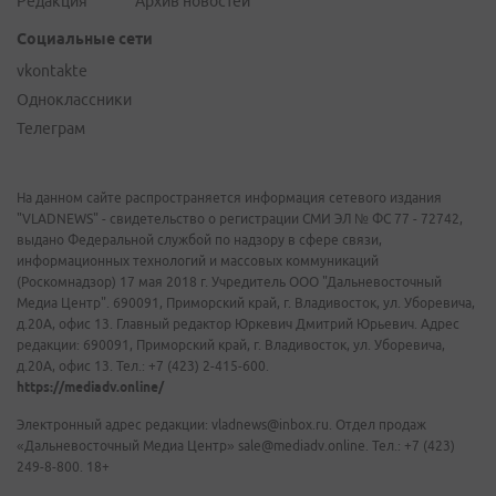
Редакция
Архив новостей
Социальные сети
vkontakte
Одноклассники
Телеграм
На данном сайте распространяется информация сетевого издания
"VLADNEWS" - свидетельство о регистрации СМИ ЭЛ № ФС 77 - 72742,
выдано Федеральной службой по надзору в сфере связи,
информационных технологий и массовых коммуникаций
(Роскомнадзор) 17 мая 2018 г. Учредитель ООО "Дальневосточный
Медиа Центр". 690091, Приморский край, г. Владивосток, ул. Уборевича,
д.20А, офис 13. Главный редактор Юркевич Дмитрий Юрьевич. Адрес
редакции: 690091, Приморский край, г. Владивосток, ул. Уборевича,
д.20А, офис 13. Тел.: +7 (423) 2-415-600.
https://mediadv.online/
Электронный адрес редакции: vladnews@inbox.ru. Отдел продаж
«Дальневосточный Медиа Центр» sale@mediadv.online. Тел.: +7 (423)
249-8-800. 18+