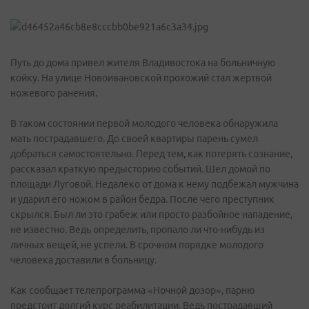
Путь до дома привел жителя Владивостока на больничную
койку. На улице Новоивановской прохожий стал жертвой
ножевого ранения.
В таком состоянии первой молодого человека обнаружила
мать пострадавшего. До своей квартиры парень сумел
добраться самостоятельно. Перед тем, как потерять сознание,
рассказал краткую предысторию событий. Шел домой по
площади Луговой. Недалеко от дома к нему подбежал мужчина
и ударил его ножом в район бедра. После чего преступник
скрылся. Был ли это грабеж или просто разбойное нападение,
не известно. Ведь определить, пропало ли что-нибудь из
личных вещей, не успели. В срочном порядке молодого
человека доставили в больницу.
Как сообщает телепрограмма «Ночной дозор», парню
предстоит долгий курс реабилитации. Ведь пострадавший