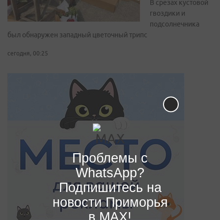
В срезах кустовой
гвоздики и
подсолнечника
был обнаружен западный цветочный трипс
сегодня, 00:25
Проблемы с
WhatsApp?
Подпишитесь на
новости Приморья
в MAX!