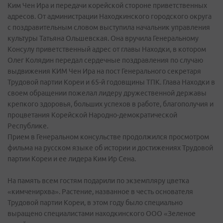
Ким Чен Ира и передачи корейской стороне приветственных
адресов. От администрации Находкинского городского округа
с поздравительным словом выступила начальник управления
культуры Татьяна Ольшевская. Она вручила Генеральному
Консулу приветственный адрес от главы Находки, в котором
Олег Колядин передал сердечные поздравления по случаю
выдвижения КИМ Чен Ира на пост Генерального секретаря
Трудовой партии Кореи и 65-й годовщины ТПК. Глава Находки в
своем обращении пожелал лидеру дружественной державы
крепкого здоровья, больших успехов в работе, благополучия и
процветания Корейской Народно-демократической
Республике.
Прием в Генеральном консульстве продолжился просмотром
фильма на русском языке об истории и достижениях Трудовой
партии Кореи и ее лидера Ким Ир Сена.
На память всем гостям подарили по экземпляру цветка
«кимченирхва». Растение, названное в честь основателя
Трудовой партии Кореи, в этом году было специально
выращено специалистами находкинского ООО «Зеленое