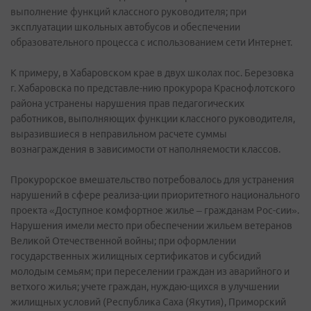
выполнение функций классного руководителя; при
эксплуатации школьных автобусов и обеспечении
образовательного процесса с использованием сети Интернет.
К примеру, в Хабаровском крае в двух школах пос. Березовка
г. Хабаровска по представле-нию прокурора Краснофлотского
района устранены нарушения прав педагогических
работников, выполняющих функции классного руководителя,
выразившиеся в неправильном расчете суммы
вознаграждения в зависимости от наполняемости классов.
Прокурорское вмешательство потребовалось для устранения
нарушений в сфере реализа-ции приоритетного национального
проекта «Доступное комфортное жилье – гражданам Рос-сии».
Нарушения имели место при обеспечении жильем ветеранов
Великой Отечественной войны; при оформлении
государственных жилищных сертификатов и субсидий
молодым семьям; при переселении граждан из аварийного и
ветхого жилья; учете граждан, нуждаю-щихся в улучшении
жилищных условий (Республика Саха (Якутия), Приморский