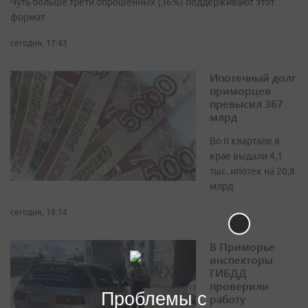
Чуть больше трети опрошенных (36%) поддерживают этот
формат
сегодня, 17:43
Ипотечный долг
приморцев
превысил 367
млрд
Во II квартале в
крае выдали 4,1
тыс. ипотек на 20,8
млрд
сегодня, 18:14
В Приморье
инспекторы
ГИБДД
проверили
Проблемы с
работу