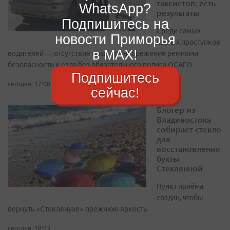
таксистов: есть
WhatsApp?
результаты
Подпишитесь на
Среди самых
новости Приморья
частых проступков
в MAX!
водителей — отсутствие прав, пренебрежение ремнями
безопасности и езда без обязательного полиса ОСАГО
Подпишитесь
сегодня, 17:08
сейчас!
Блогер из
Владивостока
собирает стекло
для
восстановления
бухты
Стеклянной
Пункт приёма
создан, чтобы
вернуть «Стеклянухе» прежнюю яркость
сегодня, 18:03