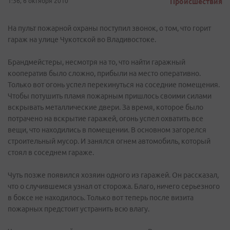
1:36, 6 октября 2010
Происшествия
На пульт пожарной охраны поступил звонок, о том, что горит
гараж на улице Чукотской во Владивостоке.
Брандмейстеры, несмотря на то, что найти гаражный
кооператив было сложно, прибыли на место оперативно.
Только вот огонь успел перекинуться на соседние помещения.
Чтобы потушить пламя пожарным пришлось своими силами
вскрывать металлические двери. За время, которое было
потрачено на вскрытие гаражей, огонь успел охватить все
вещи, что находились в помещении. В основном загорелся
строительный мусор. И занялся огнем автомобиль, который
стоял в соседнем гараже.
Чуть позже появился хозяин одного из гаражей. Он рассказал,
что о случившемся узнал от сторожа. Благо, ничего серьезного
в боксе не находилось. Только вот теперь после визита
пожарных предстоит устранить всю влагу.