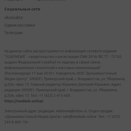
Социальные сети
vkontakte
Одноклассники
Телеграм
На данном сайте распространяется информация сетевого издания
"VLADNEWS" - свидетельство о регистрации СМИ ЭЛ № ФС 77 - 72742,
выдано Федеральной службой по надзору в сфере связи,
информационных технологий и массовых коммуникаций
(Роскомнадзор) 17 мая 2018 г. Учредитель ООО "Дальневосточный
Медиа Центр". 690091, Приморский край, г. Владивосток, ул. Уборевича,
д.20А, офис 13. Главный редактор Юркевич Дмитрий Юрьевич. Адрес
редакции: 690091, Приморский край, г. Владивосток, ул. Уборевича,
д.20А, офис 13. Тел.: +7 (423) 2-415-600.
https://mediadv.online/
Электронный адрес редакции: vladnews@inbox.ru. Отдел продаж
«Дальневосточный Медиа Центр» sale@mediadv.online. Тел.: +7 (423)
249-8-800. 18+