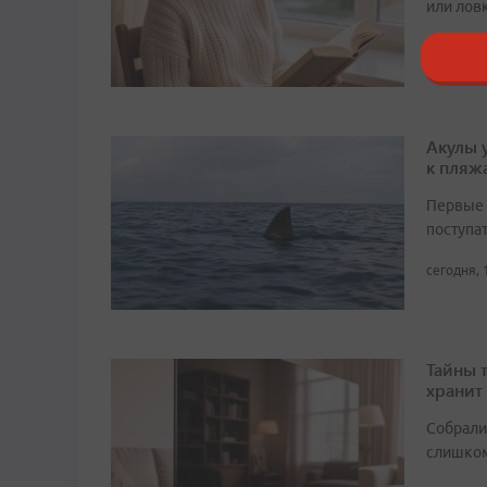
или лов
сегодня, 
Акулы 
к пляж
Первые 
поступа
сегодня, 
Тайны 
хранит
Собрали 
слишком