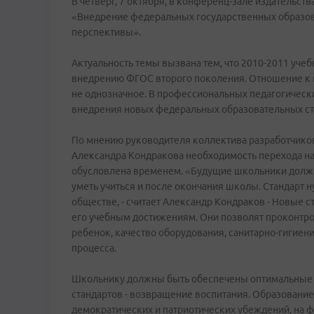
В четверг, 7 октября, в конференц-зале издательст
«Внедрение федеральных государственных образов
перспективы».
Актуальность темы вызвана тем, что 2010-2011 уче
внедрению ФГОС второго поколения. Отношение к 
не однозначное. В профессиональных педагогически
внедрения новых федеральных образовательных ста
По мнению руководителя коллектива разработчиков
Александра Кондракова необходимость перехода н
обусловлена временем. «Будущие школьники должны 
уметь учиться и после окончания школы. Стандарт 
обществе, - считает Александр Кондраков - Новые 
его учебным достижениям. Они позволят проконтро
ребенок, качество оборудования, санитарно-гигие
процесса.
Школьнику должны быть обеспечены оптимальные 
стандартов - возвращение воспитания. Образование
демократических и патриотических убеждений, на 