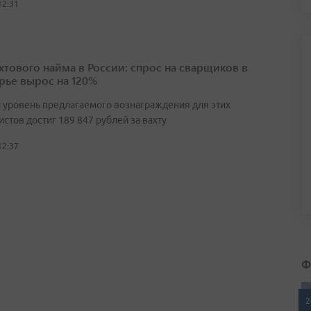
12:31
ахтового найма в России: спрос на сварщиков в
ье вырос на 120%
 уровень предлагаемого вознаграждения для этих
стов достиг 189 847 рублей за вахту
12:37
Ф
2