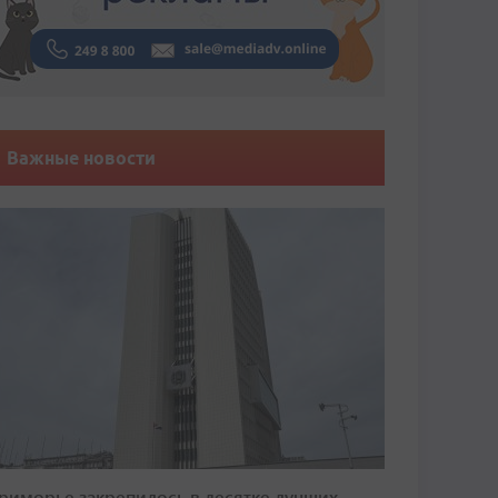
Важные новости
риморье закрепилось в десятке лучших