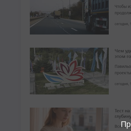
Чтобы и
продолж
сегодня, 
Чем уд
этом г
Павильо
проекты
сегодня, 
Тест н
глубин
Пр
Всего 1