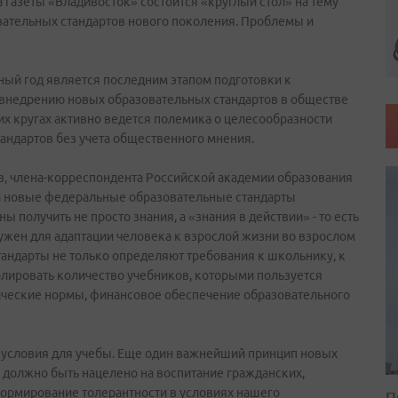
ва газеты «Владивосток» состоится «круглый стол» на тему
ательных стандартов нового поколения. Проблемы и
бный год является последним этапом подготовки к
внедрению новых образовательных стандартов в обществе
х кругах активно ведется полемика о целесообразности
ндартов без учета общественного мнения.
, члена-корреспондента Российской академии образования
а новые федеральные образовательные стандарты
получить не просто знания, а «знания в действии» - то есть
нужен для адаптации человека к взрослой жизни во взрослом
стандарты не только определяют требования к школьнику, к
лировать количество учебников, которыми пользуется
нические нормы, финансовое обеспечение образовательного
условия для учебы. Еще один важнейший принцип новых
 должно быть нацелено на воспитание гражданских,
формирование толерантности в условиях нашего
П