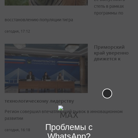
степь в рамках
программы по
восстановлению популяции тигра
сегодня, 17:12
Приморский
край уверенно
движется к
технологическому лидерству
Регион совершил впечатляющий рывок в инновационном
развитии
Проблемы с
сегодня, 16:18
WhatsApp?