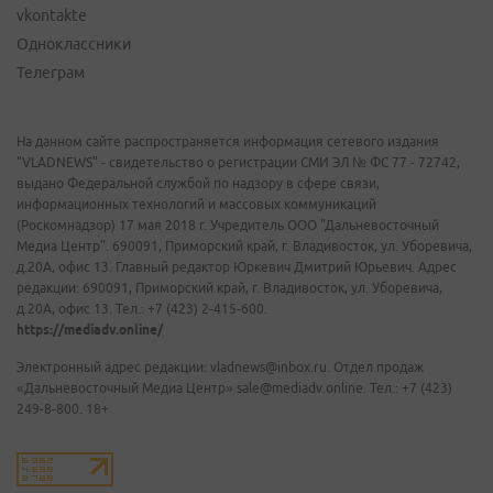
vkontakte
Одноклассники
Телеграм
На данном сайте распространяется информация сетевого издания
"VLADNEWS" - свидетельство о регистрации СМИ ЭЛ № ФС 77 - 72742,
выдано Федеральной службой по надзору в сфере связи,
информационных технологий и массовых коммуникаций
(Роскомнадзор) 17 мая 2018 г. Учредитель ООО "Дальневосточный
Медиа Центр". 690091, Приморский край, г. Владивосток, ул. Уборевича,
д.20А, офис 13. Главный редактор Юркевич Дмитрий Юрьевич. Адрес
редакции: 690091, Приморский край, г. Владивосток, ул. Уборевича,
д.20А, офис 13. Тел.: +7 (423) 2-415-600.
https://mediadv.online/
Электронный адрес редакции: vladnews@inbox.ru. Отдел продаж
«Дальневосточный Медиа Центр» sale@mediadv.online. Тел.: +7 (423)
249-8-800. 18+