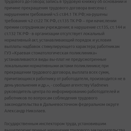
трудового до-говора; запись в трудовую книжку об основании и
причине прекращения трудового договора внесена с
нарушением требований ч.5 ст.84.1 ТК РФ; на-рушены
требования ч.2 ст.22 ТК РФ, ст.135 ТК РФ – при начислении
премии сотрудникам учреждения; в нарушение ст.135, ст. 144 и
ст.132 ТК РФ - в организации отсутствует локальный
нормативный акт, устанавливающий порядок и условия
выплаты надбавок стимулирующего характера; работникам
ГУЗ «Краевая стоматологическая поликлиника»
устанавливаются виды вы-плат не предусмотренные
локальными нормативными актами поликлиники; при
прекращении трудового договора, выплата всех сумм,
причитающихся работнику от работодателя, производится не в
день увольнения и др.», - сообщил агентству Vladnews
руководитель центра по информированию работодателей и
работников по вопросам соблюдения трудового
законодательства в Дальневосточном федеральном округе
Александр Николаев.
Государственным инспектором труда, установившим
вышеперечисленные нарушения трудового законодательства,