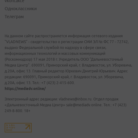
vkontakte
Одноклассники
Телеграм
На данном сайте распространяется информация сетевого издания
"VLADNEWS" - свидетельство о регистрации СМИ ЭЛ № ФС 77 - 72742,
выдано Федеральной службой по надзору в сфере связи,
информационных технологий и массовых коммуникаций
(Роскомнадзор) 17 мая 2018 г. Учредитель ООО "Дальневосточный
Медиа Центр". 690091, Приморский край, г. Владивосток, ул. Уборевича,
д.20А, офис 13. Главный редактор Юркевич Дмитрий Юрьевич. Адрес
редакции: 690091, Приморский край, г. Владивосток, ул. Уборевича,
д.20А, офис 13. Тел.: +7 (423) 2-415-600.
https://mediadv.online/
Электронный адрес редакции: vladnews@inbox.ru. Отдел продаж
«Дальневосточный Медиа Центр» sale@mediadv.online. Тел.: +7 (423)
249-8-800. 18+