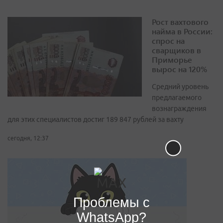
Рост вахтового
найма в России:
спрос на
сварщиков в
Приморье
вырос на 120%
Средний уровень
предлагаемого
вознаграждения
для этих специалистов достиг 189 847 рублей за вахту
сегодня, 12:37
Проблемы с
WhatsApp?