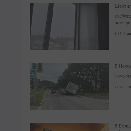
Шестил
Возбужд
помощь
9:21, 6 а
В Нахо
К счасть
12:12, 6 
В Боль