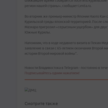
ближайшее время собирается посетить Курильские о
регион нашей страны», сообщает Lenta.ru.
Во вторник же премьер-министр Японии Наото Кан с
Курильской гряды японской территорией. После сл
Маэхара пригрозил «серьезным ущербом» для двуст
Южные Курилы.
Напомним, что в ходе недавнего визита в Пекин Ме
заявление в связи с 65-летием окончания Второй 
истории Второй мировой войны".
Новости Владивостока в Telegram - постоянно в тече
Подписывайтесь одним нажатием!
Смотрите также