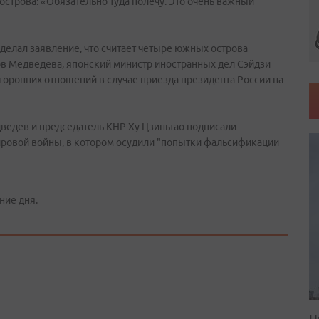
строва: «Обязательно туда полечу. Это очень важный
делал заявление, что считает четыре южных острова
ов Медведева, японский министр иностранных дел Cэйдзи
оронних отношений в случае приезда президента России на
дведев и председатель КНР Ху Цзиньтао подписали
мировой войны, в котором осудили "попытки фальсификации
ние дня.
П