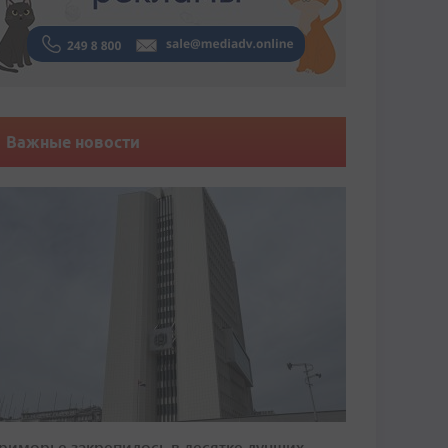
Важные новости
риморье закрепилось в десятке лучших