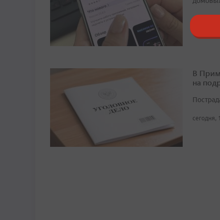
домовых
сегодня, 
В Прим
на под
Пострад
сегодня, 