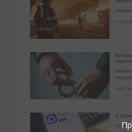
заброш
Общая п
11:16, 6 
Во Вла
наркот
Малолет
передан
9:48, 7 а
В Прим
Пр
На сего