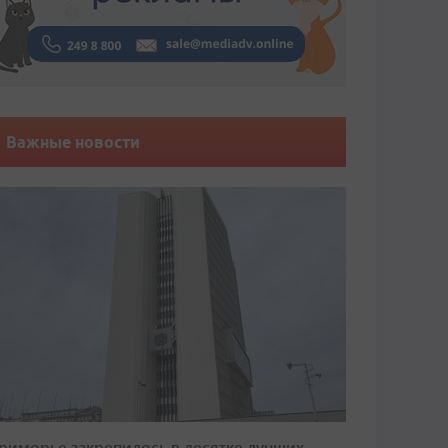
Важные новости
риморье закрепилось в десятке лучших