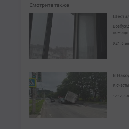
Смотрите также
Шестил
Возбужд
помощь
9:21, 6 а
В Нахо
К счасть
12:12, 6 