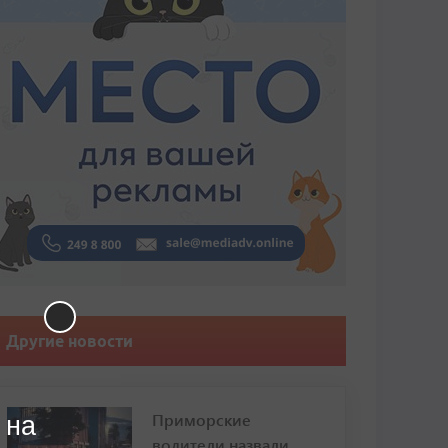
Другие новости
Приморские
 на
водители назвали