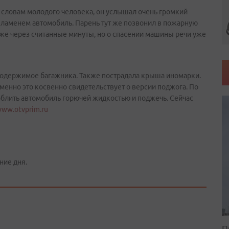
 словам молодого человека, он услышал очень громкий
 пламенем автомобиль. Парень тут же позвонил в пожарную
же через считанные минуты, но о спасении машины речи уже
содержимое багажника. Также пострадала крыша иномарки.
менно это косвенно свидетельствует о версии поджога. По
блить автомобиль горючей жидкостью и поджечь. Сейчас
ww.otvprim.ru
ние дня.
П