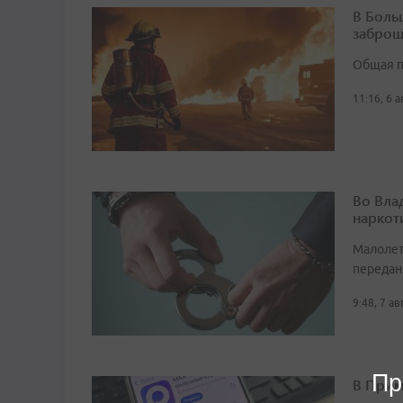
В Боль
заброш
Общая п
11:16, 6 
Во Вла
наркот
Малолет
передан
9:48, 7 а
Пр
В Прим