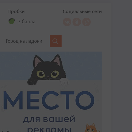
Пробки
Социальные сети
3 балла
Город на ладони