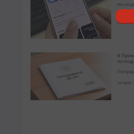
На сего
домовых
сегодня, 
В Прим
на под
Пострад
сегодня, 