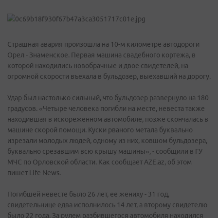
Страшная авария произошла на 10-м километре автодороги
Орел - Знаменское. Первая машина свадебного кортежа, в
которой находились новобрачные и двое свидетелей, на
огромной скорости въехала в бульдозер, выехавший на дорогу.
Удар был настолько сильный, что бульдозер развернуло на 180
градусов. «Четыре человека погибли на месте, невеста также
находившая в искореженном автомобиле, позже скончалась в
машине скорой помощи. Куски рваного метала буквально
изрезали молодых людей, одному из них, ковшом бульдозера,
буквально срезавшим всю крышу машины», - сообщили в ГУ
МЧС по Орловской области. Как сообщает AZE.az, об этом
пишет Life News.
Погибшей невесте было 26 лет, ее жениху - 31 год,
свидетельнице едва исполнилось 14 лет, а второму свидетелю
было 22 года. За рулем разбившегося автомобиля находился