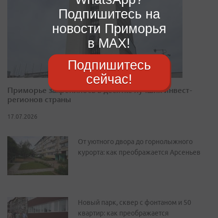
Подпишитесь на
новости Приморья
в MAX!
Подпишитесь
сейчас!
Приморье закрепилось в десятке лучших инвест-
регионов страны
17.07.2026
От уютного двора до горнолыжного
курорта: как преображается Арсеньев
Новый парк, сквер с фонтаном и 50
квартир: как преображается