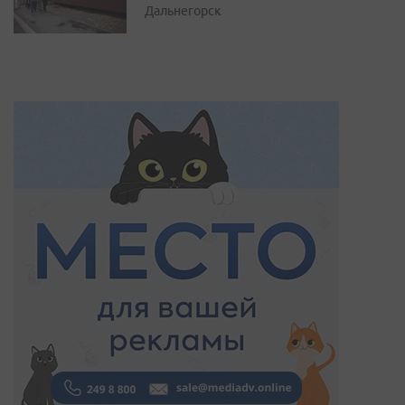
Дальнегорск