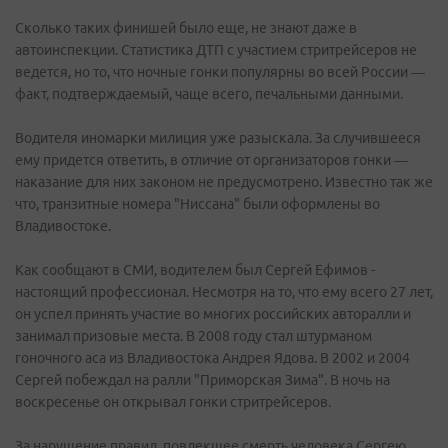
Сколько таких финишей было еще, не знают даже в
автоинспекции. Статистика ДТП с участием стритрейсеров не
ведется, но то, что ночные гонки популярны во всей России —
факт, подтверждаемый, чаще всего, печальными данными.
Водителя иномарки милиция уже разыскала. За случившееся
ему придется ответить, в отличие от организаторов гонки —
наказание для них законом не предусмотрено. Известно так же
что, транзитные номера "Ниссана" были оформлены во
Владивостоке.
Как сообщают в СМИ, водителем был Сергей Ефимов -
настоящий профессионал. Несмотря на то, что ему всего 27 лет,
он успел принять участие во многих российских авторалли и
занимал призовые места. В 2008 году стал штурманом
гоночного аса из Владивостока Андрея Ядова. В 2002 и 2004
Сергей побеждал на ралли "Приморская Зима". В ночь на
воскресенье он открывал гонки стритрейсеров.
За нарушение правил, повлекшее смерть человека Сергею