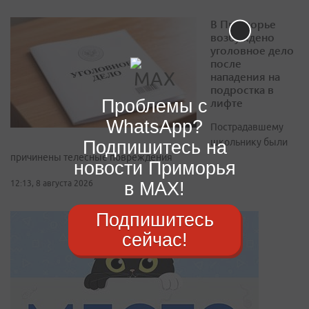
В Приморье
возбуждено
уголовное дело
после
нападения на
подростка в
Проблемы с
лифте
WhatsApp?
Пострадавшему
Подпишитесь на
школьнику были
причинены телесные повреждения
новости Приморья
в MAX!
12:13, 8 августа 2026
Подпишитесь
сейчас!