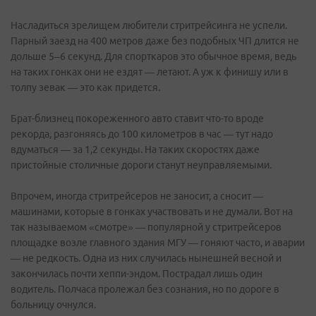
Насладиться зрелищем любители стритрейсинга не успели.
Парный заезд на 400 метров даже без подобных ЧП длится не
дольше 5–6 секунд. Для спорткаров это обычное время, ведь
на таких гонках они не ездят — летают. А уж к финишу или в
толпу зевак — это как придется.
Брат-близнец покореженного авто ставит что-то вроде
рекорда, разгоняясь до 100 километров в час — тут надо
вдуматься — за 1,2 секунды. На таких скоростях даже
пристойные столичные дороги станут неуправляемыми.
Впрочем, иногда стритрейсеров не заносит, а сносит —
машинами, которые в гонках участвовать и не думали. Вот на
так называемом «смотре» — популярной у стритрейсеров
площадке возле главного здания МГУ — гоняют часто, и аварии
— не редкость. Одна из них случилась нынешней весной и
закончилась почти хеппи-эндом. Пострадал лишь один
водитель. Полчаса пролежал без сознания, но по дороге в
больницу очнулся.