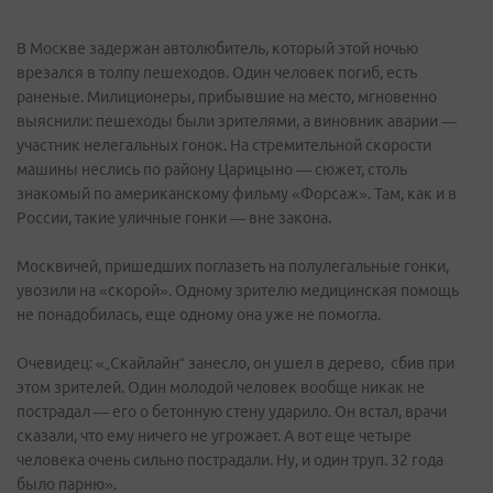
В Москве задержан автолюбитель, который этой ночью
врезался в толпу пешеходов. Один человек погиб, есть
раненые. Милиционеры, прибывшие на место, мгновенно
выяснили: пешеходы были зрителями, а виновник аварии —
участник нелегальных гонок. На стремительной скорости
машины неслись по району Царицыно — сюжет, столь
знакомый по американскому фильму «Форсаж». Там, как и в
России, такие уличные гонки — вне закона.
Москвичей, пришедших поглазеть на полулегальные гонки,
увозили на «скорой». Одному зрителю медицинская помощь
не понадобилась, еще одному она уже не помогла.
Очевидец: «„Скайлайн“ занесло, он ушел в дерево, сбив при
этом зрителей. Один молодой человек вообще никак не
пострадал — его о бетонную стену ударило. Он встал, врачи
сказали, что ему ничего не угрожает. А вот еще четыре
человека очень сильно пострадали. Ну, и один труп. 32 года
было парню».