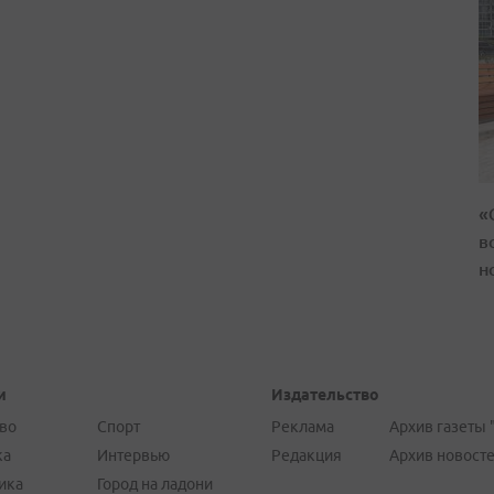
«
в
н
и
Издательство
во
Спорт
Реклама
Архив газеты 
ка
Интервью
Редакция
Архив новост
ика
Город на ладони