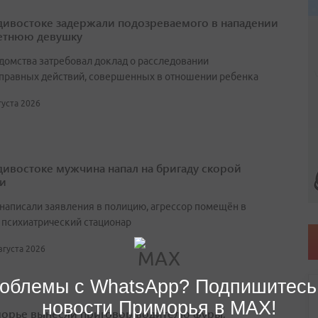
дивостоке задержали подозреваемого в нападении
летнюю девушку
едомства затребовал доклад о расследовании
правных действий, совершенных в отношении ребенка
вгуста 2026
дивостоке мужчина напал на бригаду скорой
и
написали заявления в полицию, агрессор помещён в
 психиатрический стационар
августа 2026
облемы с WhatsApp? Подпишитесь
новости Приморья в MAX!
орье вынесли приговор водителю фуры,