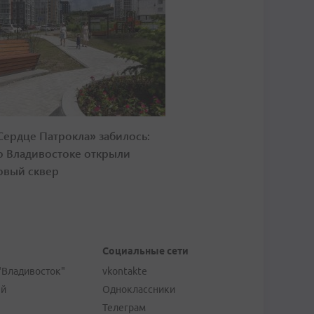
Сердце Патрокла» забилось:
о Владивостоке открыли
овый сквер
Социальные сети
"Владивосток"
vkontakte
ей
Одноклассники
Телеграм