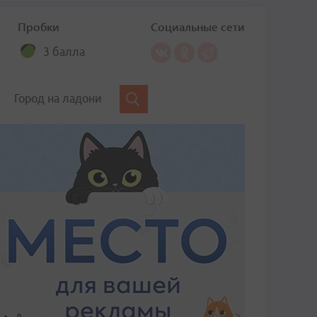
Пробки
Социальные сети
3 балла
Город на ладони