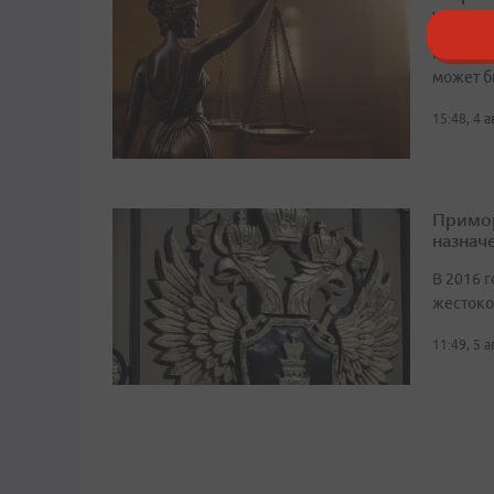
устрои
На данн
может б
15:48, 4 
Примор
назначе
В 2016 г
жестоко
11:49, 5 