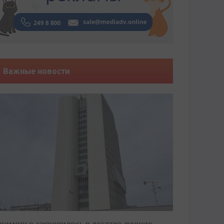
Важные новости
риморье закрепилось в десятке лучших