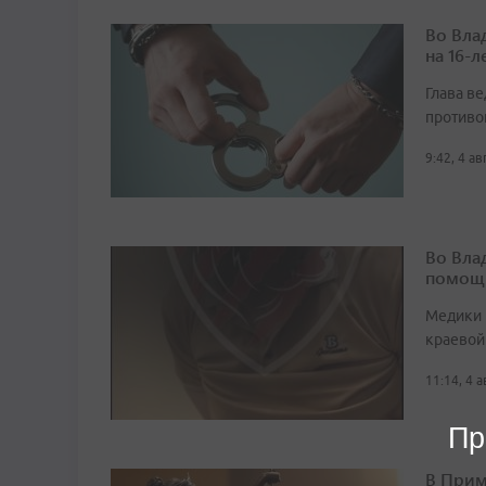
Во Вла
на 16-
Глава в
противо
9:42, 4 а
Во Вла
помощ
Медики 
краевой
11:14, 4 
Пр
В Прим