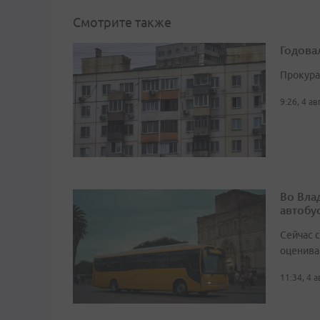
Смотрите также
Годова
Прокура
9:26, 4 а
Во Вла
автобу
Сейчас 
оценива
11:34, 4 