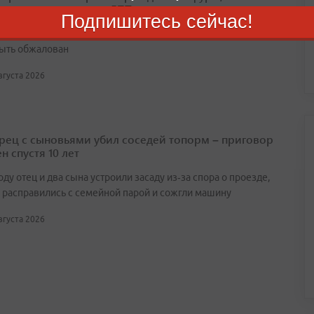
вшему смертельное ДТП
Подпишитесь сейчас!
ый момент приговор еще не вступил в законную силу и
ыть обжалован
августа 2026
ец с сыновьями убил соседей топорм – приговор
н спустя 10 лет
оду отец и два сына устроили засаду из‑за спора о проезде,
 расправились с семейной парой и сожгли машину
августа 2026