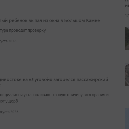
и
17
лый ребенок выпал из окна в Большом Камне
тура проводит проверку
вгуста 2026
дивостоке на «Луговой» загорелся пассажирский
с
специалисты устанавливают точную причину возгорания и
ют ущерб
августа 2026