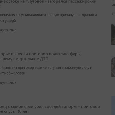
дивостоке на «Луговой» загорелся пассажирский
и
с
17
специалисты устанавливают точную причину возгорания и
ют ущерб
августа 2026
орье вынесли приговор водителю фуры,
вшему смертельное ДТП
ый момент приговор еще не вступил в законную силу и
ыть обжалован
августа 2026
ец с сыновьями убил соседей топорм – приговор
н спустя 10 лет