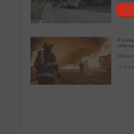
12:12, 6 
В Боль
заброш
Общая п
11:16, 6 