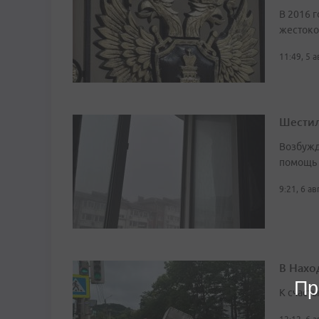
В 2016 г
жестоко
11:49, 5 
Шестил
Возбужд
помощь
9:21, 6 а
В Нахо
Пр
К счасть