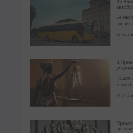
Во Вла
автобу
Сейчас 
оценива
11:34, 4 
В Прим
устрои
На данн
может б
15:48, 4 
Примор
назначе