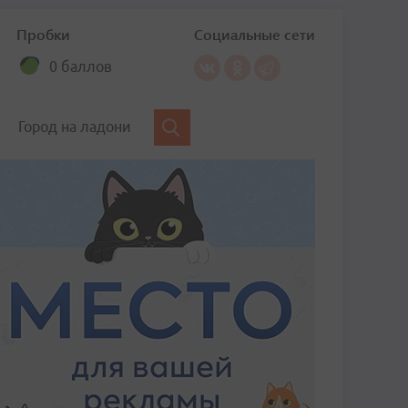
Пробки
Социальные сети
0 баллов
Город на ладони