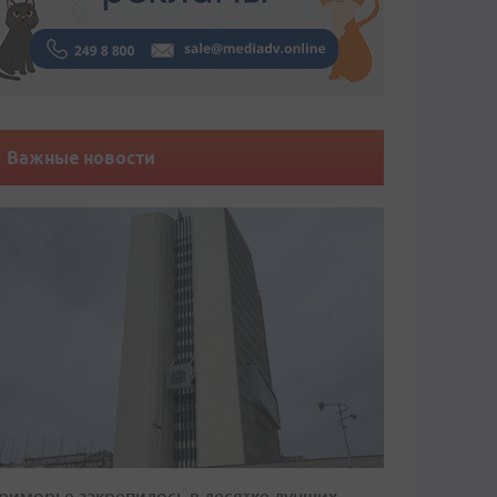
Важные новости
риморье закрепилось в десятке лучших