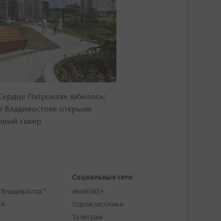
Сердце Патрокла» забилось:
о Владивостоке открыли
овый сквер
Социальные сети
"Владивосток"
vkontakte
ей
Одноклассники
Телеграм