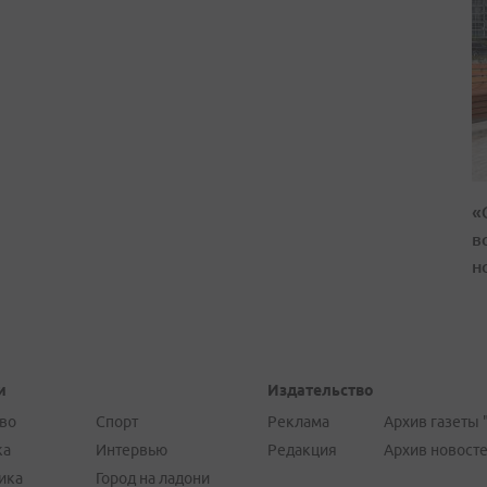
«
в
н
и
Издательство
во
Спорт
Реклама
Архив газеты 
ка
Интервью
Редакция
Архив новост
ика
Город на ладони