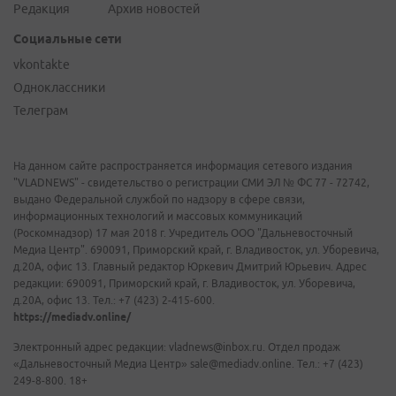
Редакция
Архив новостей
Социальные сети
vkontakte
Одноклассники
Телеграм
На данном сайте распространяется информация сетевого издания
"VLADNEWS" - свидетельство о регистрации СМИ ЭЛ № ФС 77 - 72742,
выдано Федеральной службой по надзору в сфере связи,
информационных технологий и массовых коммуникаций
(Роскомнадзор) 17 мая 2018 г. Учредитель ООО "Дальневосточный
Медиа Центр". 690091, Приморский край, г. Владивосток, ул. Уборевича,
д.20А, офис 13. Главный редактор Юркевич Дмитрий Юрьевич. Адрес
редакции: 690091, Приморский край, г. Владивосток, ул. Уборевича,
д.20А, офис 13. Тел.: +7 (423) 2-415-600.
https://mediadv.online/
Электронный адрес редакции: vladnews@inbox.ru. Отдел продаж
«Дальневосточный Медиа Центр» sale@mediadv.online. Тел.: +7 (423)
249-8-800. 18+