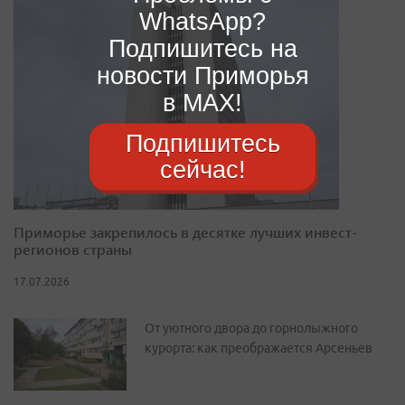
WhatsApp?
Подпишитесь на
новости Приморья
в MAX!
Подпишитесь
сейчас!
Приморье закрепилось в десятке лучших инвест-
регионов страны
17.07.2026
От уютного двора до горнолыжного
курорта: как преображается Арсеньев