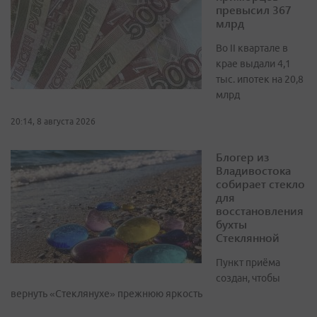
превысил 367
млрд
Во II квартале в
крае выдали 4,1
тыс. ипотек на 20,8
млрд
20:14, 8 августа 2026
Блогер из
Владивостока
собирает стекло
для
восстановления
бухты
Стеклянной
Пункт приёма
создан, чтобы
вернуть «Стеклянухе» прежнюю яркость