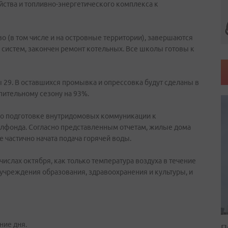
ства и топливно-энергетического комплекса к
о (в том числе и на островные территории), завершаются
систем, закончен ремонт котельных. Все школы готовы к
 29. В оставшихся промывка и опрессовка будут сделаны в
пительному сезону на 93%.
о подготовке внутридомовых коммуникации к
лфонда. Согласно представленным отчетам, жилые дома
е частично начата подача горячей воды.
числах октября, как только температура воздуха в течение
в учреждения образования, здравоохранения и культуры, и
ние дня.
П