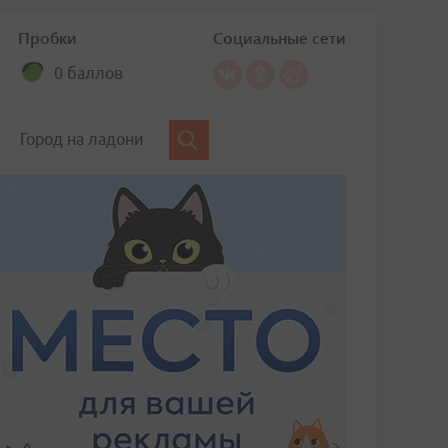
Пробки
Социальные сети
0 баллов
Город на ладони