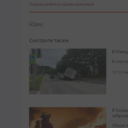
Подписывайтесь одним нажатием!
Смотрите также
В Нахо
К счасть
12:12, 6 
В Боль
заброш
Общая п