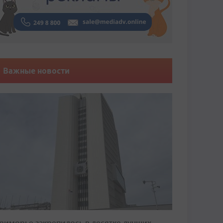
Важные новости
риморье закрепилось в десятке лучших