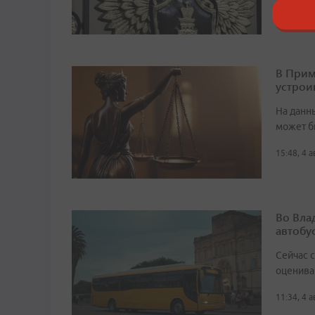
11:49, 5 
В Прим
устрои
На данн
может б
15:48, 4 
Во Вла
автобу
Сейчас 
оценива
11:34, 4 