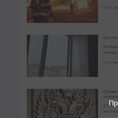
11:16, 6 
Шестил
Возбужд
помощь
9:21, 6 а
Примор
назначе
Пр
В 2016 г
жестоко