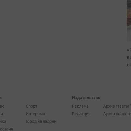
«
в
н
и
Издательство
во
Спорт
Реклама
Архив газеты 
ка
Интервью
Редакция
Архив новост
ика
Город на ладони
ествия