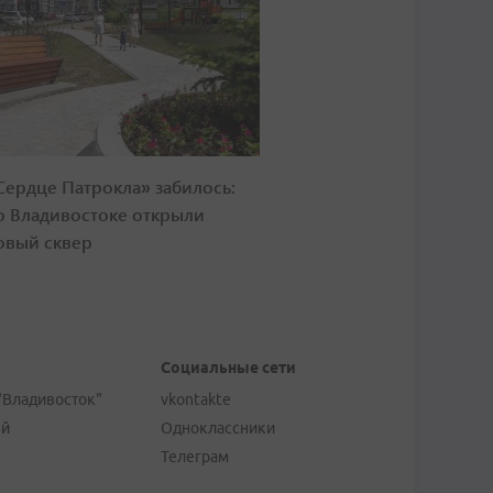
Сердце Патрокла» забилось:
о Владивостоке открыли
овый сквер
Социальные сети
"Владивосток"
vkontakte
ей
Одноклассники
Телеграм