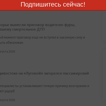
Подпишитесь сейчас!
августа 2026
орье вынесли приговор водителю фуры,
вшему смертельное ДТП
ый момент приговор еще не вступил в законную силу и
ыть обжалован
августа 2026
дивостоке на «Луговой» загорелся пассажирский
с
специалисты устанавливают точную причину возгорания и
ют ущерб
августа 2026