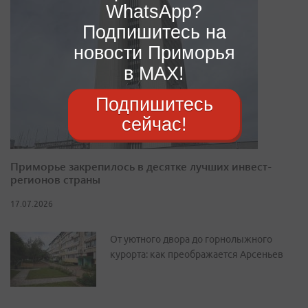
WhatsApp?
Подпишитесь на
новости Приморья
в MAX!
Подпишитесь
сейчас!
Приморье закрепилось в десятке лучших инвест-
регионов страны
17.07.2026
От уютного двора до горнолыжного
курорта: как преображается Арсеньев