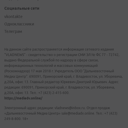
Социальные сети
vkontakte
Одноклассники
Телеграм
На данном сайте распространяется информация сетевого издания
"VLADNEWS" - свидетельство о регистрации СМИ ЭЛ № ФС 77 - 72742,
выдано Федеральной службой по надзору в сфере связи,
информационных технологий и массовых коммуникаций
(Роскомнадзор) 17 мая 2018 г. Учредитель ООО "Дальневосточный
Медиа Центр". 690091, Приморский край, г. Владивосток, ул. Уборевича,
д.20А, офис 13. Главный редактор Юркевич Дмитрий Юрьевич. Адрес
редакции: 690091, Приморский край, г. Владивосток, ул. Уборевича,
д.20А, офис 13. Тел.: +7 (423) 2-415-600.
https://mediadv.online/
Электронный адрес редакции: vladnews@inbox.ru. Отдел продаж
«Дальневосточный Медиа Центр» sale@mediadv.online. Тел.: +7 (423)
249-8-800. 18+