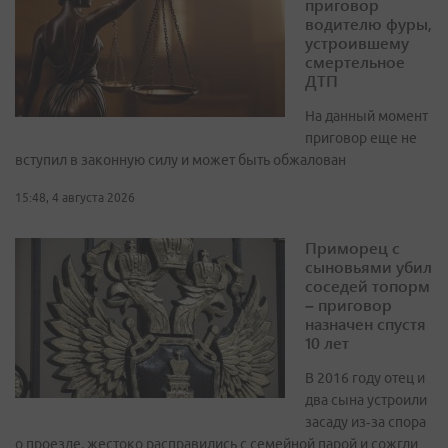
приговор
водителю фуры,
устроившему
смертельное
ДТП
На данный момент
приговор еще не
вступил в законную силу и может быть обжалован
15:48, 4 августа 2026
Приморец с
сыновьями убил
соседей топорм
– приговор
назначен спустя
10 лет
В 2016 году отец и
два сына устроили
засаду из‑за спора
о проезде, жестоко расправились с семейной парой и сожгли