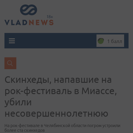
1 балл
Скинхеды, напавшие на
рок-фестиваль в Миассе,
убили
несовершеннолетнюю
На рок-фестивале в Челябинской области погром устроили
более ста скинхедов