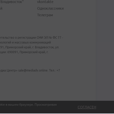
"Владивосток"
vkontakte
ей
Одноклассники
Телеграм
тельство о регистрации СМИ ЭЛ № ФС 77 -
хнологий и массовых коммуникаций
1, Приморский край, г. Владивосток, ул.
ии: 690091, Приморский край, г.
иа Центр» sale@mediadv.online. Тел.: +7
kie в вашем браузере.
Просматривая
СОГЛАСЕН