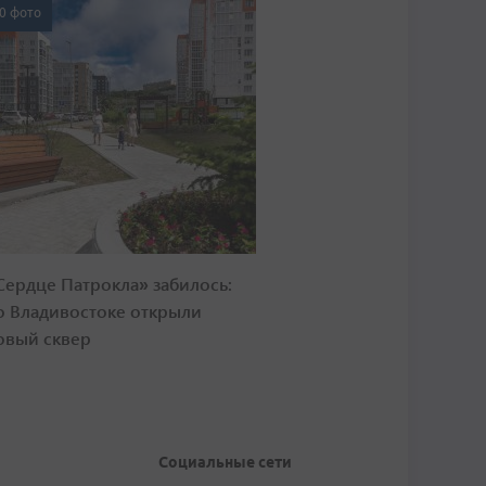
0 фото
Сердце Патрокла» забилось:
о Владивостоке открыли
овый сквер
Социальные сети