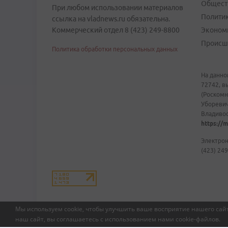
Общест
При любом использовании материалов
Полити
ссылка на vladnews.ru обязательна.
Коммерческий отдел 8 (423) 249-8800
Эконом
Происш
Политика обработки персональных данных
На данно
72742, в
(Роскомн
Уборевич
Владивост
https://m
Электрон
(423) 249
Мы используем cookie, чтобы улучшить ваше восприятие нашего сайт
наш сайт, вы соглашаетесь с использованием нами
cookie-файлов
.