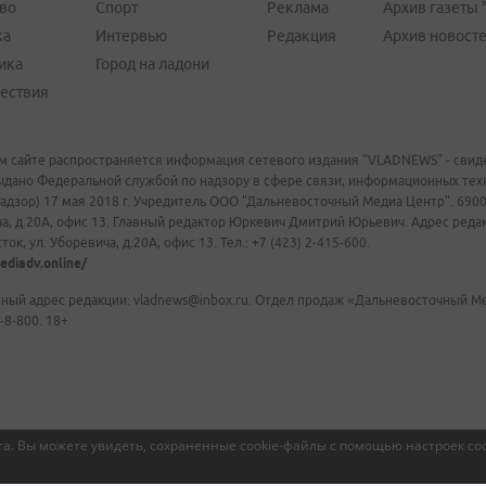
во
Спорт
Реклама
Архив газеты 
ка
Интервью
Редакция
Архив новост
ика
Город на ладони
ествия
м сайте распространяется информация сетевого издания "VLADNEWS" - свиде
ыдано Федеральной службой по надзору в сфере связи, информационных те
адзор) 17 мая 2018 г. Учредитель ООО "Дальневосточный Медиа Центр". 69009
а, д.20А, офис 13. Главный редактор Юркевич Дмитрий Юрьевич. Адрес редакц
ок, ул. Уборевича, д.20А, офис 13. Тел.: +7 (423) 2-415-600.
ediadv.online/
ный адрес редакции: vladnews@inbox.ru. Отдел продаж «Дальневосточный Мед
-8-800. 18+
а. Вы можете увидеть, сохраненные cookie-файлы с помощью настроек coo