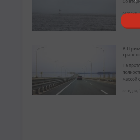
Со втор
сегодня, 
В Прим
трансп
На прот
полност
массой 
сегодня, 