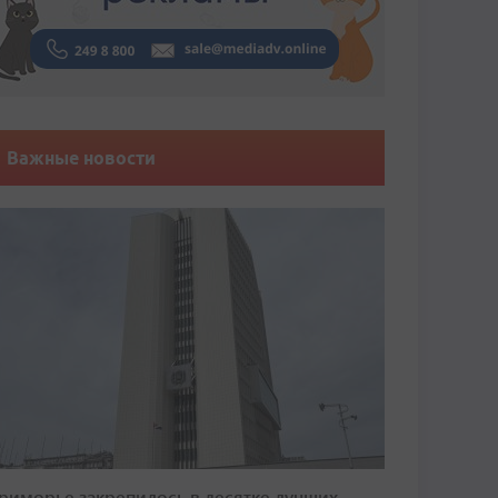
Важные новости
риморье закрепилось в десятке лучших