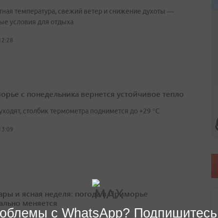
ная температура, свежий ветер и снижение духоты —
ые условия для отдыха
12:28
орье с понедельника вернется устойчивое тепло
уходят, столбик термометра поднимется до +29 °С
13:09
ары и ясная неделя: погода в Приморье
ально меняется
облемы с WhatsApp? Подпишитесь