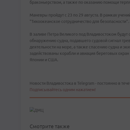
браконьерством, а также по оказанию помощи терп
Маневры пройдут с 23 по 29 августа. В рамках учен
"Тихоокеанское сотрудничество для безопасности". 
В заливе Петра Великого под Владивостоком будут 
обнаружению судна, подавшего судовой сигнал тр
деятельности на море, а также спасению судна и эки
задействованы корабли и авиация береговых охран Ро
Японии и США.
Новости Владивостока в Telegram - постоянно в тече
Подписывайтесь одним нажатием!
Смотрите также