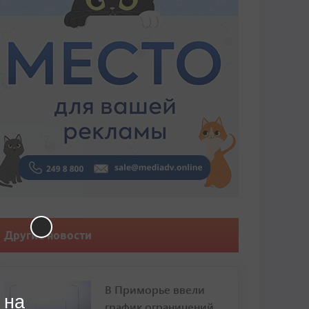
Другие новости
В Приморье ввели
 на
график ограничений