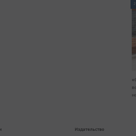
2
«
в
н
и
Издательство