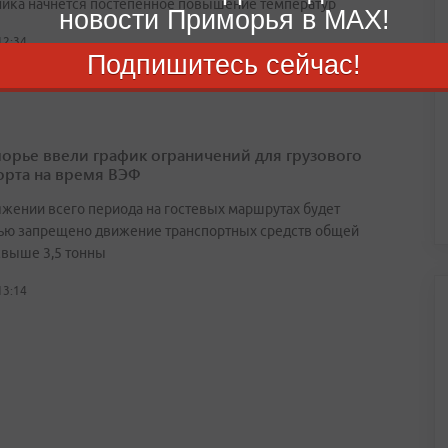
ника начнётся постепенное повышение температур
новости Приморья в MAX!
12:34
Подпишитесь сейчас!
орье ввели график ограничений для грузового
орта на время ВЭФ
яжении всего периода на гостевых маршрутах будет
ью запрещено движение транспортных средств общей
свыше 3,5 тонны
13:14