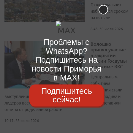
Градоначальник
избирается сроком
на пять лет
8:45, 30 июля 2026
Проблемы с
Волошко
принял участие
WhatsApp?
в закрытии
Подпишитесь на
сессии Госдумы
в режиме ВКС
новости Приморья
в MAX!
Центральным
событием
Подпишитесь
заседания стали
выступления председателя Госдумы Вячеслава Володина и
сейчас!
лидеров всех пяти думских фракций, которые представили
отчеты о проделанной работе
10:17, 28 июля 2026