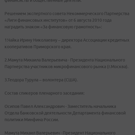
финансисты и общественные деятели.
Решением экспертного совета Некоммерческого Партнерства
«Лиги финансовых институтов» от 6 августа 2010 года
наградить знаком «За финансовую грамотность»:
1.Чайка Ирину Николаевну – директора Ассоциации кредитных
кооперативов Приморского края.
2.Мамута Михаила Валерьевича - Президента Национального
Партнерства участников микрофинансового рынка (г.Москва).
3.Теодора Турула – волонтера (США).
Состав спикеров пленарного заседания:
Осипов Павел Александрович - Заместитель начальника
Отдела банковской деятельности Департамента финансовой
политики Минфина России.
Мамута Михаил Валерьевич - Президент Национального