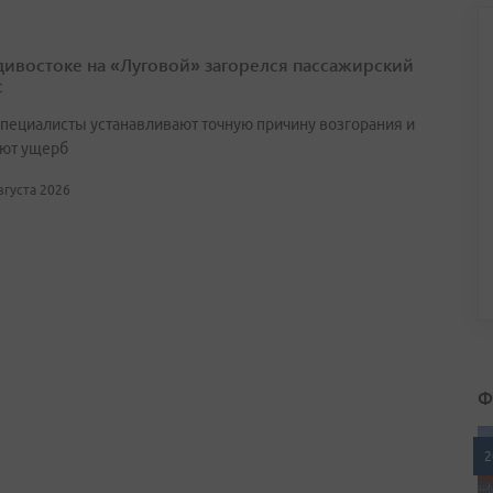
дивостоке на «Луговой» загорелся пассажирский
с
специалисты устанавливают точную причину возгорания и
ют ущерб
августа 2026
Ф
2