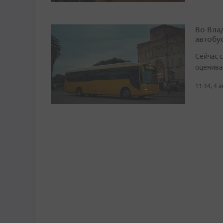
Во Вла
автобу
Сейчас 
оценива
11:34, 4 