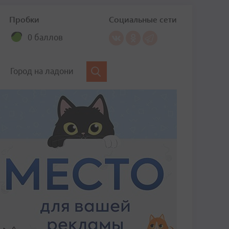
Пробки
Социальные сети
0 баллов
Город на ладони