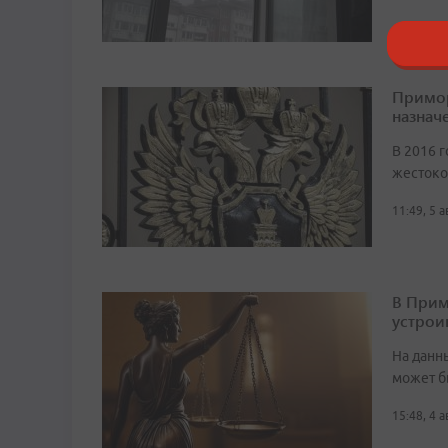
Примор
назначе
В 2016 г
жестоко
11:49, 5 
В Прим
устрои
На данн
может б
15:48, 4 