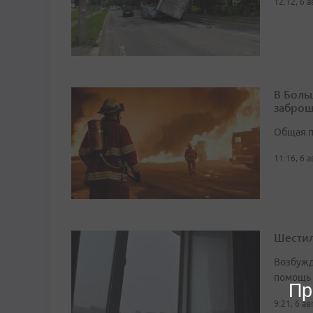
12:12, 6 
В Боль
заброш
Общая п
11:16, 6 
Шестил
Возбужд
помощь
Пр
9:21, 6 а