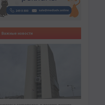
Важные новости
риморье закрепилось в десятке лучших