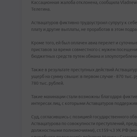
Кассационная жалоба отклонена, сообщила Vladne
Телегина.
Аствацатуров фиктивно трудоустроил супругу к себе
плату и другие выплаты, не проработав в этом подр
Кроме того, ей был оплачен авиа перелет и суточн
приставов за время совместного с мужем посещен
бюджетных средств путем обмана и злоупотреблени
Также в результате преступных действий Аствацат
ущерб на сумму свыше: в первом случае - 870 тыс. р
780 тыс. рублей.
Такие махинации стали возможны благодаря фикт
интересах лиц, с которыми Аставцатуров поддержи
Суд, согласившись с позицией государственного об
Аствацатурова по совокупности преступлений, преду
должностными полномочиями), ст.159 ч.3 УК РФ (м