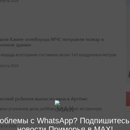
августа 2026
шом Камне огнеборцы МЧС потушили пожар в
енном здании
лощадь возгорания составила около 160 квадратных метров
августа 2026
етний ребенок выпал из окна в Артёме
ено уголовное дело, ребёнку оказывают экстренную
облемы с WhatsApp? Подпишитесь
вгуста 2026
новости Приморья в MAX!