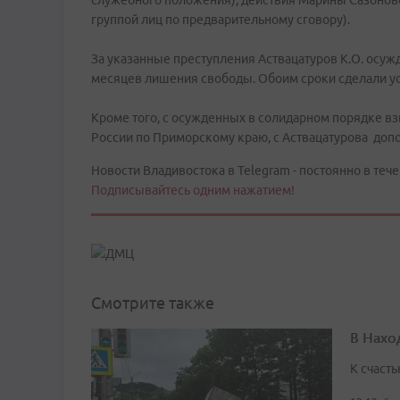
служебного положения); действия Марины Сазоновой
группой лиц по предварительному сговору).
За указанные преступления Аствацатуров К.О. осужд
месяцев лишения свободы. Обоим сроки сделали у
Кроме того, с осужденных в солидарном порядке вз
России по Приморскому краю, с Аствацатурова допо
Новости Владивостока в Telegram - постоянно в тече
Подписывайтесь одним нажатием!
Смотрите также
В Нахо
К счасть