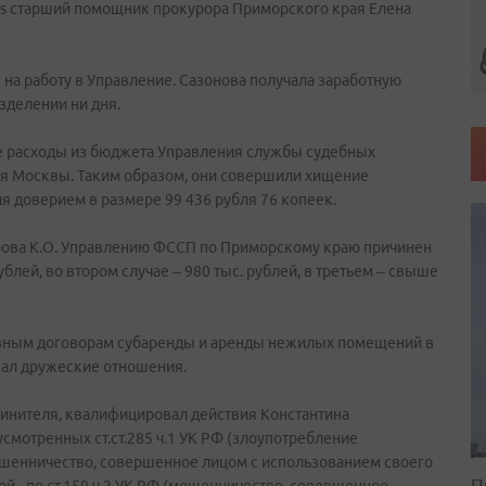
ws старший помощник прокурора Приморского края Елена
 на работу в Управление. Сазонова получала заработную
азделении ни дня.
ые расходы из бюджета Управления службы судебных
ия Москвы. Таким образом, они совершили хищение
я доверием в размере 99 436 рубля 76 копеек.
урова К.О. Управлению ФССП по Приморскому краю причинен
ублей, во втором случае – 980 тыс. рублей, в третьем – свыше
ивным договорам субаренды и аренды нежилых помещений в
вал дружеские отношения.
винителя, квалифицировал действия Константина
смотренных ст.ст.285 ч.1 УК РФ (злоупотребление
ошенничество, совершенное лицом с использованием своего
П