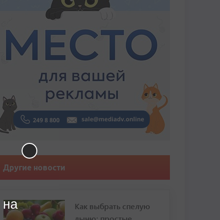
Другие новости
 на
Как выбрать спелую
дыню: простые