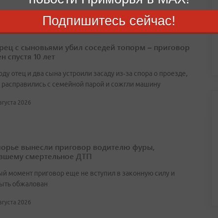
Подпишитесь сейчас!
ец с сыновьями убил соседей топорм – приговор
н спустя 10 лет
оду отец и два сына устроили засаду из‑за спора о проезде,
 расправились с семейной парой и сожгли машину
августа 2026
орье вынесли приговор водителю фуры,
вшему смертельное ДТП
ый момент приговор еще не вступил в законную силу и
ыть обжалован
августа 2026