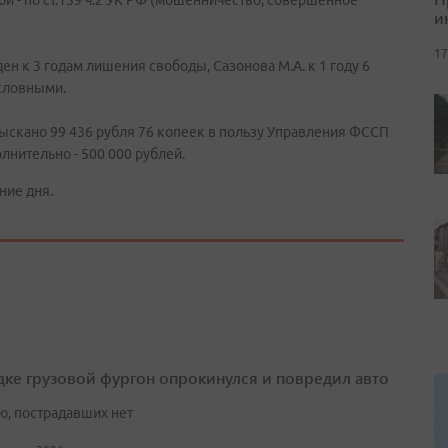
 - по ст.159 ч.2 УК РФ (мошенничество, совершенное
и
17
ен к 3 годам лишения свободы, Сазонова М.А. к 1 году 6
словными.
ыскано 99 436 рубля 76 копеек в пользу Управления ФССП
лнительно - 500 000 рублей.
ние дня.
дке грузовой фургон опрокинулся и повредил авто
ю, пострадавших нет