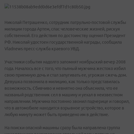
Николай Петрашенко, сотрудник патрульно-постовой службы
милиции города Артем, спас человеческие жизней, рискуя
собственной. Его действия по достоинству оценил Президент
РФ. Николай удостоен государственной награды, сообщила
Vladnews пресс-служба краевого УВД.
Участники события надолго запомнят ноябрьский вечер 2008
года. Началось все с того, что пьяный мужчина жестоко избил
свою приемную дочь и стал запугивать ее, угрожая сжечь дом.
Девушка позвонила в милицию, как только представилась
возможность. Сбивчиво и невнятно она объяснила, что ее
названый родственник сел в машину и уехал в неизвестном
направлении. Мужчина постоянно звонил падчерице и говорил,
что в автомобиле находится взрывное устройство, которое в
любую минуту может быть приведено им в действие.
На поиски опасной машины сразу была направлена группа