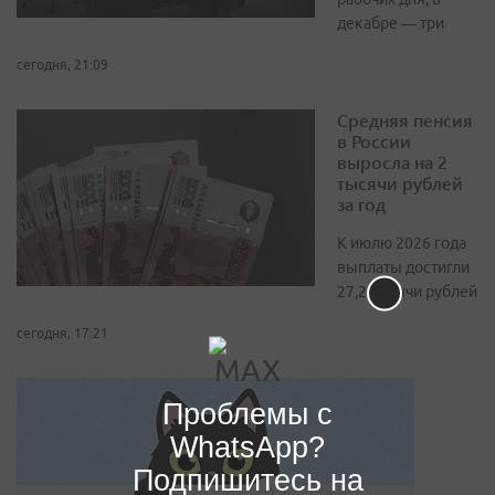
декабре — три
сегодня, 21:09
Средняя пенсия
в России
выросла на 2
тысячи рублей
за год
К июлю 2026 года
выплаты достигли
27,2 тысячи рублей
сегодня, 17:21
Проблемы с
WhatsApp?
Подпишитесь на