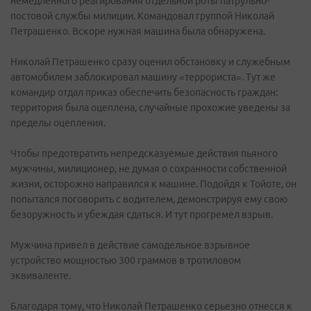
немедленного реагирования отдельной роты патрульно-
постовой службы милиции. Командовал группой Николай
Петрашенко. Вскоре нужная машина была обнаружена.
Николай Петрашенко сразу оценил обстановку и служебным
автомобилем заблокировал машину «террориста». Тут же
командир отдал приказ обеспечить безопасность граждан:
территория была оцеплена, случайные прохожие уведены за
пределы оцепления.
Чтобы предотвратить непредсказуемые действия пьяного
мужчины, милиционер, не думая о сохранности собственной
жизни, осторожно направился к машине. Подойдя к Тойоте, он
попытался поговорить с водителем, демонстрируя ему свою
безоружность и убеждая сдаться. И тут прогремел взрыв.
Мужчина привел в действие самодельное взрывное
устройство мощностью 300 граммов в тротиловом
эквиваленте.
Благодаря тому, что Николай Петрашенко серьезно отнесся к