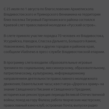
С 25 июля по 1 августа по благословению Архиепископа
Владивостокского и Приморского Вениамина на территории
близ поселка Тигровый Партизанского района состоялся
Краевой слет православной молодежи «Русский остров».
В слете приняло участие порядка 70 человек из Владивостока,
Уссурийска, Находки, Спасска-Дальнего, Большого Камня,
Новонежино, Врангеля и других городов и районов края,
сообщили Vladnews в пресс-службе Владивостокской епархии.
В программу слета входили: образовательные игровые
тренинги по социальному, миссионерскому, образовательному,
патриотическому, культурному, информационному
направлениям деятельности православного молодежного
движения; Евангельские часы; квест-игра «Дорога к храму» на
знание Священного Писания и Священного Предания;
историческая реконструкция периода Великой Отечественной
войны; поход на гору Фалаза; работа творческих мастерских;
православный кино-клуб; островная Почта; выпуски радио