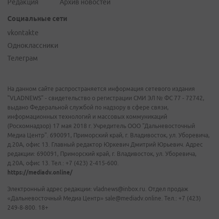
Редакция
Архив новостей
Социальные сети
vkontakte
Одноклассники
Телеграм
На данном сайте распространяется информация сетевого издания
"VLADNEWS" - свидетельство о регистрации СМИ ЭЛ № ФС 77 - 72742,
выдано Федеральной службой по надзору в сфере связи,
информационных технологий и массовых коммуникаций
(Роскомнадзор) 17 мая 2018 г. Учредитель ООО "Дальневосточный
Медиа Центр". 690091, Приморский край, г. Владивосток, ул. Уборевича,
д.20А, офис 13. Главный редактор Юркевич Дмитрий Юрьевич. Адрес
редакции: 690091, Приморский край, г. Владивосток, ул. Уборевича,
д.20А, офис 13. Тел.: +7 (423) 2-415-600.
https://mediadv.online/
Электронный адрес редакции: vladnews@inbox.ru. Отдел продаж
«Дальневосточный Медиа Центр» sale@mediadv.online. Тел.: +7 (423)
249-8-800. 18+