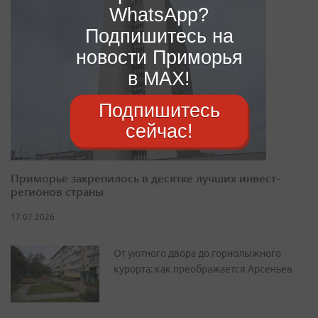
WhatsApp?
Подпишитесь на
новости Приморья
в MAX!
Подпишитесь
сейчас!
Приморье закрепилось в десятке лучших инвест-
регионов страны
17.07.2026
От уютного двора до горнолыжного
курорта: как преображается Арсеньев