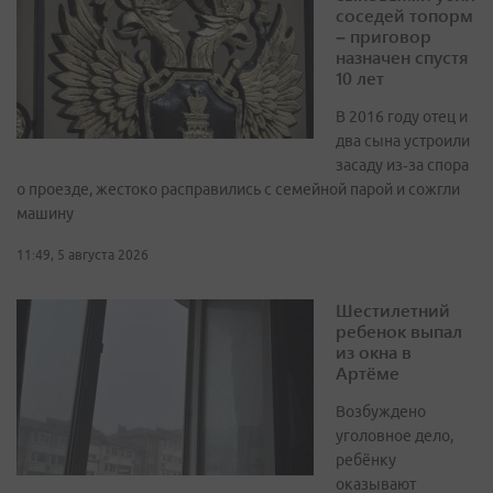
соседей топорм
– приговор
назначен спустя
10 лет
В 2016 году отец и
два сына устроили
засаду из‑за спора
о проезде, жестоко расправились с семейной парой и сожгли
машину
11:49, 5 августа 2026
Шестилетний
ребенок выпал
из окна в
Артёме
Возбуждено
уголовное дело,
ребёнку
оказывают