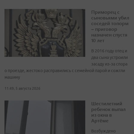
Приморец с
сыновьями убил
соседей топорм
– приговор
назначен спустя
10 лет
В 2016 году отец и
два сына устроили
засаду из‑за спора
о проезде, жестоко расправились с семейной парой и сожгли
машину
11:49, 5 августа 2026
Шестилетний
ребенок выпал
из окна в
Артёме
Возбуждено