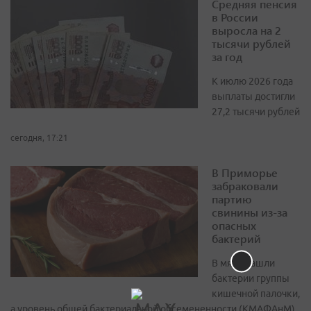
Средняя пенсия
в России
выросла на 2
тысячи рублей
за год
К июлю 2026 года
выплаты достигли
27,2 тысячи рублей
сегодня, 17:21
В Приморье
забраковали
партию
свинины из-за
опасных
бактерий
В мясе нашли
бактерии группы
кишечной палочки,
а уровень общей бактериальной обсемененности (КМАФАнМ)