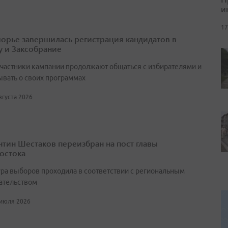
и
17
орье завершилась регистрация кандидатов в
у и Заксобрание
участники кампании продолжают общаться с избирателями и
ывать о своих программах
августа 2026
нтин Шестаков переизбран на пост главы
остока
ра выборов проходила в соответствии с региональным
ательством
 июля 2026