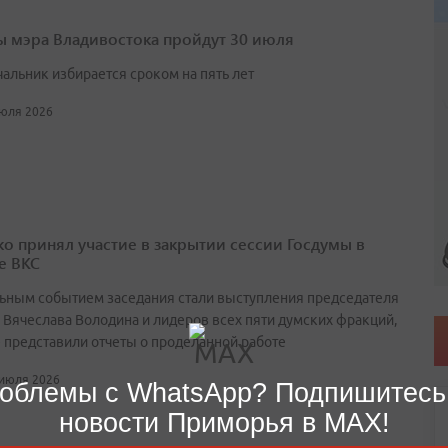
 мэра Владивостока пройдут 30 июля
чальник избирается сроком на пять лет
июля 2026
о принял участие в закрытии сессии Госдумы в
е ВКС
ьным событием заседания стали выступления председателя
 Вячеслава Володина и лидеров всех пяти думских фракций,
 представили отчеты о проделанной работе
 июля 2026
облемы с WhatsApp? Подпишитесь
новости Приморья в MAX!