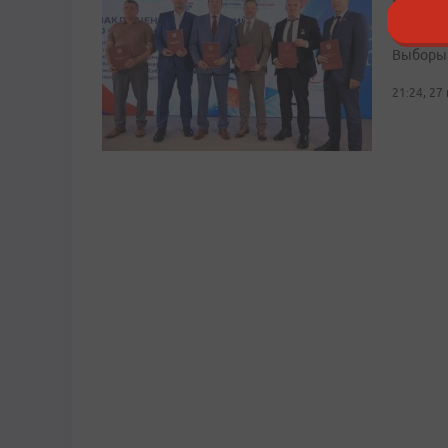
В Прим
наблюд
Выборы 
21:24, 27