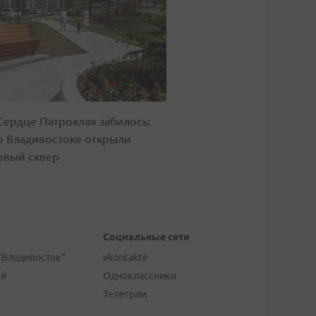
Сердце Патрокла» забилось:
о Владивостоке открыли
овый сквер
Социальные сети
"Владивосток"
vkontakte
ей
Одноклассники
Телеграм