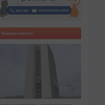
Важные новости
риморье закрепилось в десятке лучших