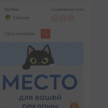
Пробки
Социальные сети
0 баллов
Город на ладони