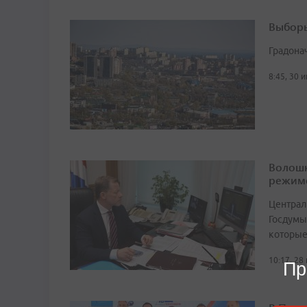
Выборы
Градона
8:45, 30 
Волошк
режим
Централ
Госдумы
которые
10:17, 28
Пр