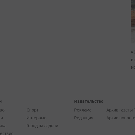
«
в
н
и
Издательство
во
Спорт
Реклама
Архив газеты 
ка
Интервью
Редакция
Архив новост
ика
Город на ладони
ествия