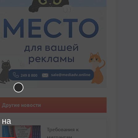
Другие новости
 на
Требования к
мигрантам