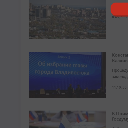
Градона
8:45, 30 
Конста
Владив
Процеду
законод
11:10, 30
В Прим
Госдум