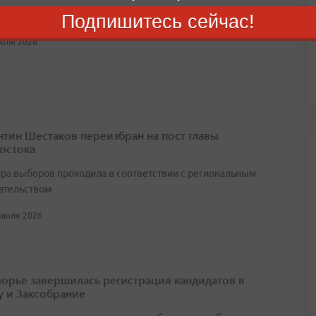
чальник избирается сроком на пять лет
Подпишитесь сейчас!
июля 2026
нтин Шестаков переизбран на пост главы
остока
ра выборов проходила в соответствии с региональным
ательством
 июля 2026
орье завершилась регистрация кандидатов в
у и Заксобрание