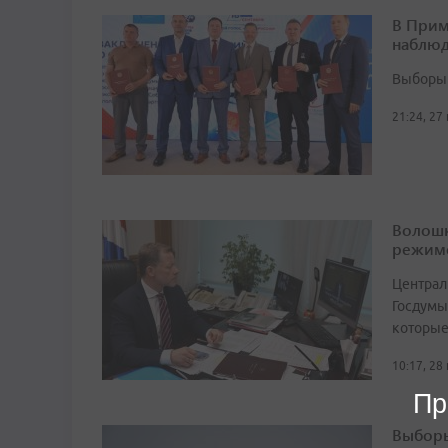
В Прим
наблюд
Выборы 
21:24, 27
Волошк
режим
Централ
Госдумы
которые
10:17, 28
Пр
Выборы