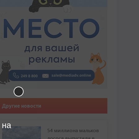
Другие новости
 на
54 миллиона мальков
лосося выпустили в