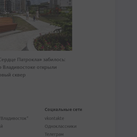
Сердце Патрокла» забилось:
о Владивостоке открыли
овый сквер
Социальные сети
"Владивосток"
vkontakte
ей
Одноклассники
Телеграм