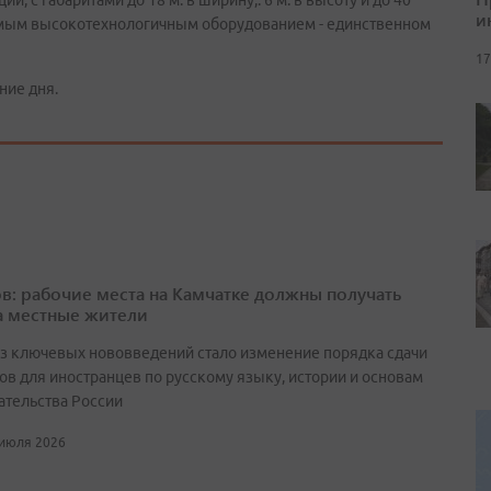
 с габаритами до 18 м. в ширину,. 6 м. в высоту и до 40
и
самым высокотехнологичным оборудованием - единственном
17
ние дня.
в: рабочие места на Камчатке должны получать
а местные жители
з ключевых нововведений стало изменение порядка сдачи
ов для иностранцев по русскому языку, истории и основам
ательства России
 июля 2026