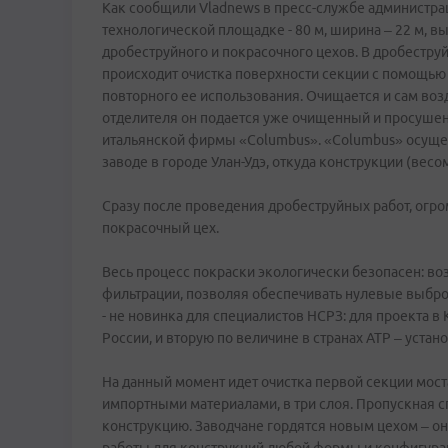
Как сообщили Vladnews в пресс-службе администрац
технологической площадке - 80 м, ширина – 22 м, выс
дробеструйного и покрасочного цехов. В дробеструй
происходит очистка поверхности секции с помощью 
повторного ее использования. Очищается и сам воз
отделителя он подается уже очищенный и просушен
итальянской фирмы «Columbus». «Columbus» осущест
заводе в городе Улан-Удэ, откуда конструкции (весом
Сразу после проведения дробеструйных работ, огр
покрасочный цех.
Весь процесс покраски экологически безопасен: во
фильтрации, позволяя обеспечивать нулевые выбро
- не новинка для специалистов НСРЗ: для проекта в
России, и вторую по величине в странах АТР – устан
На данный момент идет очистка первой секции моста
импортными материалами, в три слоя. Пропускная сп
конструкцию. Заводчане гордятся новым цехом – о