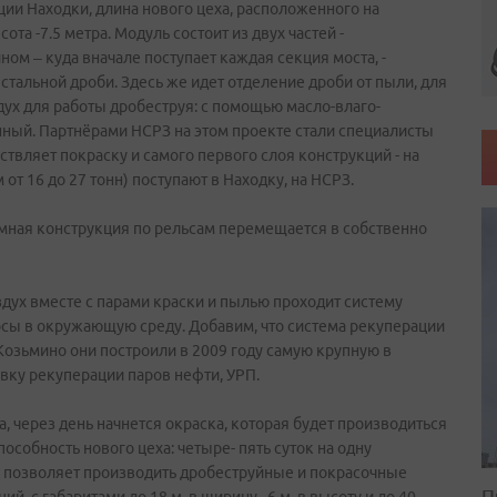
ии Находки, длина нового цеха, расположенного на
ота -7.5 метра. Модуль состоит из двух частей -
ном – куда вначале поступает каждая секция моста, -
стальной дроби. Здесь же идет отделение дроби от пыли, для
дух для работы дробеструя: с помощью масло-влаго-
ный. Партнёрами НСРЗ на этом проекте стали специалисты
вляет покраску и самого первого слоя конструкций - на
 от 16 до 27 тонн) поступают в Находку, на НСРЗ.
омная конструкция по рельсам перемещается в собственно
здух вместе с парами краски и пылью проходит систему
сы в окружающую среду. Добавим, что система рекуперации
 Козьмино они построили в 2009 году самую крупную в
овку рекуперации паров нефти, УРП.
, через день начнется окраска, которая будет производиться
особность нового цеха: четыре- пять суток на одну
н позволяет производить дробеструйные и покрасочные
П