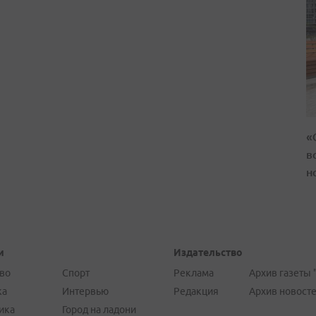
«
в
н
и
Издательство
во
Спорт
Реклама
Архив газеты 
ка
Интервью
Редакция
Архив новост
ика
Город на ладони