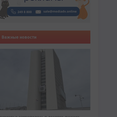
Важные новости
риморье закрепилось в десятке лучших