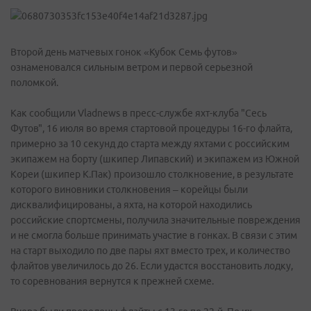
Второй день матчевых гонок «Кубок Семь футов»
ознаменовался сильным ветром и первой серьезной
поломкой.
Как сообщили Vladnews в пресс-службе яхт-клуба "Сесь
Футов", 16 июля во время стартовой процедуры 16-го флайта,
примерно за 10 секунд до старта между яхтами с российским
экипажем на борту (шкипер Липавский) и экипажем из Южной
Кореи (шкипер К.Пак) произошло столкновение, в результате
которого виновники столкновения – корейцы были
дисквалифицированы, а яхта, на которой находились
российские спортсмены, получила значительные повреждения
и не смогла больше принимать участие в гонках. В связи с этим
на старт выходило по две пары яхт вместо трех, и количество
флайтов увеличилось до 26. Если удастся восстановить лодку,
то соревнования вернутся к прежней схеме.