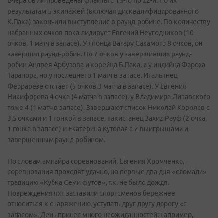
Вчера были проведены флайты с 13-го по 22-й. По их
результатам 5 экипажей (включая дисквалифицированного
К.Пака) закончили выступление в раунд-робине. По количеству
набранных очков пока лидирует Евгений Неугодников (10
очков, 1 матч в запасе). У японца Ватару Сакамото 8 очков, он
завершил раунд-робин. По 7 очков у завершивших раунд-
робин Андрея Арбузова и корейца Б.Пака, и у индийца Фароха
Тарапора, но у последнего 1 матч в запасе. Итальянец
Феррарезе отстает (5 очков,3 матча в запасе). У Евгения
Никифорова 4 очка (4 матча в запасе), у Владимира Липавского
тоже 4 (1 матч в запасе). Завершают список Николай Королев с
3,5 очками и 1 гонкой в запасе, пакистанец Захид Рауф (2 очка,
1 гонка в запасе) и Екатерина Кутовая с 2 выигрышами и
завершенным раунд-робином.
По словам ампайра соревнований, Евгения Хромченко,
соревнования проходят удачно, но первые два дня «сломали»
традицию «Кубка Семи футов», т.к. не было дождя.
Повреждения яхт заставили спортсменов бережнее
относиться к снаряжению, уступать друг другу дорогу «с
запасом». День принес много неожиданностей: например,