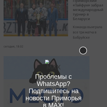
Приморский
«Тайфун» забрал
международный
турнир в
Беларуси
Команда выиграла
все три матча в
Бобруйске
сегодня, 18:02
Проблемы с
WhatsApp?
Подпишитесь на
новости Приморья
в MAX!