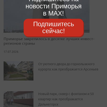
новости Приморья
в MAX!
Подпишитесь
сейчас!
Приморье закрепилось в десятке лучших инвест-
регионов страны
17.07.2026
От уютного двора до горнолыжного
курорта: как преображается Арсеньев
Новый парк, сквер с фонтаном и 50
квартир: как преображается
Дальнегорск