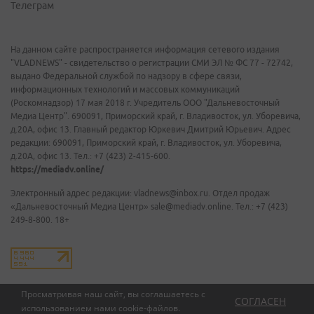
Телеграм
На данном сайте распространяется информация сетевого издания
"VLADNEWS" - свидетельство о регистрации СМИ ЭЛ № ФС 77 - 72742,
выдано Федеральной службой по надзору в сфере связи,
информационных технологий и массовых коммуникаций
(Роскомнадзор) 17 мая 2018 г. Учредитель ООО "Дальневосточный
Медиа Центр". 690091, Приморский край, г. Владивосток, ул. Уборевича,
д.20А, офис 13. Главный редактор Юркевич Дмитрий Юрьевич. Адрес
редакции: 690091, Приморский край, г. Владивосток, ул. Уборевича,
д.20А, офис 13. Тел.: +7 (423) 2-415-600.
https://mediadv.online/
Электронный адрес редакции: vladnews@inbox.ru. Отдел продаж
«Дальневосточный Медиа Центр» sale@mediadv.online. Тел.: +7 (423)
249-8-800. 18+
Просматривая наш сайт, вы соглашаетесь с
СОГЛАСЕН
использованием нами
cookie-файлов
.