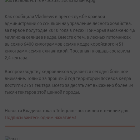
Как сообщили Vladnews в пресс-службе краевой
администрации со ссылкой на управление лесного хозяйства,
за первое полугодие 2010 года в лесах Приморья высажено 4,6
миллиона сеянцев кедра. Вместе с тем, в лесных питомниках
высеяно 6400 килограммов семян кедра корейского и 51
килограмм семян ели аянской. Посевная площадь составила
2,4 гектара.
Воспроизводству кедровников уделяется сегодня большое
внимание. Только за прошлый год территории посевов кедра
достигли 2751 гектара. Всего за десять лет высажено более 34
тысяч гектаров этой ценной породы.
Новости Владивостока в Telegram - постоянно в течение дня.
Подписывайтесь одним нажатием!