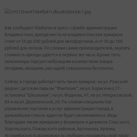
Как сообщают Vladnews в пресс-службе администрации
Владивостока, аренда места на владивостокских ярмарках
стоит от 50 до 200 рублей для автофургонов, и от 50 до 100
рублей для лотков. По словам самих производителей, окупить
стоимость аренды удается в первые же часы. Кроме того,
пенсионеры торгуют небольшим количеством товара
(ягодами, овощами, рассадой) совершенно бесплатно.
Сейчас в городе работает пять таких ярмарок: на ул. Ряжской
рядом с детским парком "Фантазия"; на ул. Борисенко,17 -
остановка "Школьная"; на ул. Фадеева, 47; на ул. Некрасовской,
69 и на ул. Деревенской, 20. По словам специалистов
управления торговли и услуг администрации города, в
дальнейшем список адресов будет увеличиваться. Ведь
благодаря таким ярмаркам у фермеров и дачников Спасского,
Хорольского, Пожарского районов, Арсеньева, Артема,
Уссурийска есть возможность свободно продавать свой товар