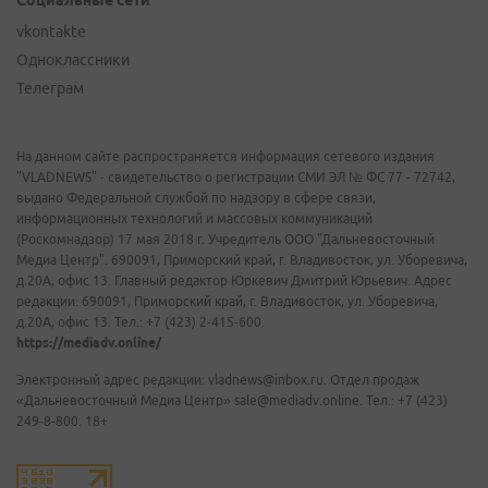
Социальные сети
vkontakte
Одноклассники
Телеграм
На данном сайте распространяется информация сетевого издания
"VLADNEWS" - свидетельство о регистрации СМИ ЭЛ № ФС 77 - 72742,
выдано Федеральной службой по надзору в сфере связи,
информационных технологий и массовых коммуникаций
(Роскомнадзор) 17 мая 2018 г. Учредитель ООО "Дальневосточный
Медиа Центр". 690091, Приморский край, г. Владивосток, ул. Уборевича,
д.20А, офис 13. Главный редактор Юркевич Дмитрий Юрьевич. Адрес
редакции: 690091, Приморский край, г. Владивосток, ул. Уборевича,
д.20А, офис 13. Тел.: +7 (423) 2-415-600.
https://mediadv.online/
Электронный адрес редакции: vladnews@inbox.ru. Отдел продаж
«Дальневосточный Медиа Центр» sale@mediadv.online. Тел.: +7 (423)
249-8-800. 18+