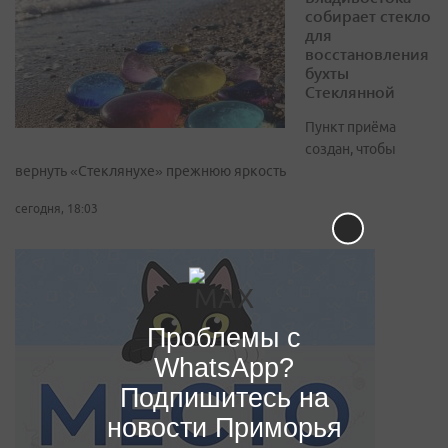
собирает стекло
для
восстановления
бухты
Стеклянной
Пункт приёма
создан, чтобы
вернуть «Стеклянухе» прежнюю яркость
сегодня, 18:03
Проблемы с
WhatsApp?
Подпишитесь на
новости Приморья