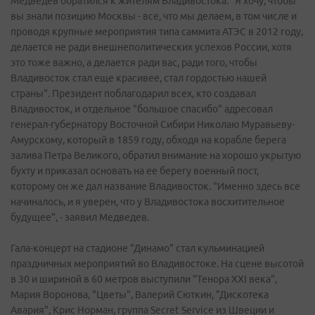
Медведев обратился к жителям Владивостока: "Я хочу, чтобы
вы знали позицию Москвы - все, что мы делаем, в том числе и
проводя крупные мероприятия типа саммита АТЭС в 2012 году,
делается не ради внешнеполитических успехов России, хотя
это тоже важно, а делается ради вас, ради того, чтобы
Владивосток стал еще красивее, стал гордостью нашей
страны". Президент поблагодарил всех, кто создавал
Владивосток, и отдельное "большое спасибо" адресовал
генерал-губернатору Восточной Сибири Николаю Муравьеву-
Амурскому, который в 1859 году, обходя на корабле берега
залива Петра Великого, обратил внимание на хорошо укрытую
бухту и приказал основать на ее берегу военный пост,
которому он же дал название Владивосток. "Именно здесь все
начиналось, и я уверен, что у Владивостока восхитительное
будущее", - заявил Медведев.
Гала-концерт на стадионе "Динамо" стал кульминацией
праздничных мероприятий во Владивостоке. На сцене высотой
в 30 и шириной в 60 метров выступили "Тенора ХХI века",
Мария Воронова, "Цветы", Валерий Сюткин, "Дискотека
Авария", Крис Норман, группа Secret Service из Швеции и