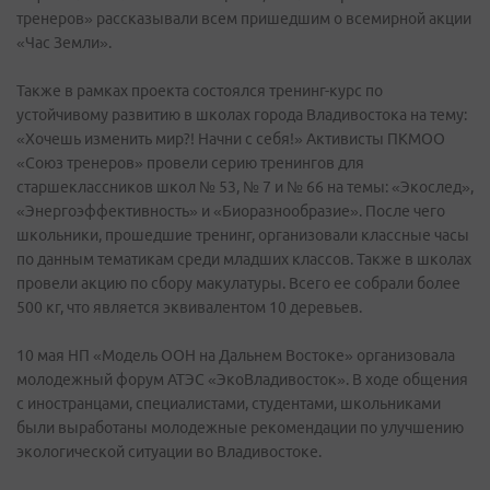
тренеров» рассказывали всем пришедшим о всемирной акции
«Час Земли».
Также в рамках проекта состоялся тренинг-курс по
устойчивому развитию в школах города Владивостока на тему:
«Хочешь изменить мир?! Начни с себя!» Активисты ПКМОО
«Союз тренеров» провели серию тренингов для
старшеклассников школ № 53, № 7 и № 66 на темы: «Экослед»,
«Энергоэффективность» и «Биоразнообразие». После чего
школьники, прошедшие тренинг, организовали классные часы
по данным тематикам среди младших классов. Также в школах
провели акцию по сбору макулатуры. Всего ее собрали более
500 кг, что является эквивалентом 10 деревьев.
10 мая НП «Модель ООН на Дальнем Востоке» организовала
молодежный форум АТЭС «ЭкоВладивосток». В ходе общения
с иностранцами, специалистами, студентами, школьниками
были выработаны молодежные рекомендации по улучшению
экологической ситуации во Владивостоке.