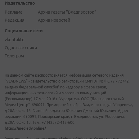
Издательство
Реклама
Архив газеты "Владивосток"
Редакция
Архив новостей
Социальные сети
vkontakte
Одноклассники
Телеграм
На данном сайте распространяется информация сетевого издания
"VLADNEWS" - свидетельство о регистрации СМИ ЭЛ № ФС 77 - 72742,
выдано Федеральной службой по надзору в сфере связи,
информационных технологий и массовых коммуникаций
(Роскомнадзор) 17 мая 2018 г. Учредитель ООО "Дальневосточный
Медиа Центр". 690091, Приморский край, г. Владивосток, ул. Уборевича,
д.20А, офис 13. Главный редактор Юркевич Дмитрий Юрьевич. Адрес
редакции: 690091, Приморский край, г. Владивосток, ул. Уборевича,
д.20А, офис 13. Тел.: +7 (423) 2-415-600.
https://mediadv.online/
Электронный адрес редакции: vladnews@inbox.ru. Отдел продаж