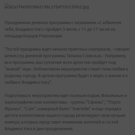
Праздничная дневная программа с названием «С юбилеем
тебя, Владивосток!» пройдет 3 июля, с 11 до 17 часов на
площади Борцов Революции.
"Гостей праздника ждет немало приятных сюрпризов, - говорит
режиссер дневной программы Татьяна Славская. - Например,
вся программа, выступление всех артистов пройдет под
"живой" звук. Лейтмотивом мероприятия станет тема любви к
родному городу. В целом программа будет о море, о жизни и о
любви к Владивостоку".
Подготовка к мероприятию идет полным ходом. Вокальные и
хореографические коллективы - группы "Сфинкс", "Порто
Франко", "Coin", камерный балет "Алетейя" и еще порядка
десяти коллективов нашего города репетируют свои лучшие
номера, которые представят вниманию жителей и гостей
Владивостока в дни празднования.