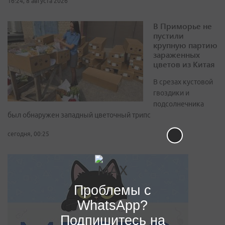
16:24, 8 августа 2026
В Приморье не
пустили
крупную партию
зараженных
цветов из Китая
В срезах кустовой
гвоздики и
подсолнечника
был обнаружен западный цветочный трипс
сегодня, 00:25
Проблемы с
WhatsApp?
Подпишитесь на