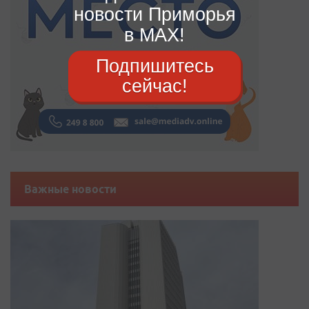
новости Приморья
в MAX!
Подпишитесь
сейчас!
Важные новости