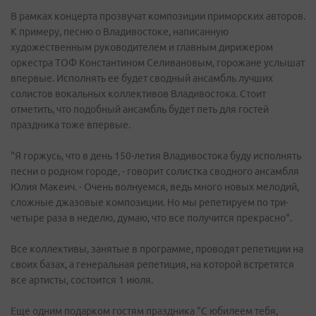
В рамках концерта прозвучат композиции приморских авторов.
К примеру, песню о Владивостоке, написанную
художественным руководителем и главным дирижером
оркестра ТОФ Константином Селивановым, горожане услышат
впервые. Исполнять ее будет сводный ансамбль лучших
солистов вокальных коллективов Владивостока. Стоит
отметить, что подобный ансамбль будет петь для гостей
праздника тоже впервые.
"Я горжусь, что в день 150-летия Владивостока буду исполнять
песни о родном городе, - говорит солистка сводного ансамбля
Юлия Макеич. - Очень волнуемся, ведь много новых мелодий,
сложные джазовые композиции. Но мы репетируем по три-
четыре раза в неделю, думаю, что все получится прекрасно".
Все коллективы, занятые в программе, проводят репетиции на
своих базах, а генеральная репетиция, на которой встретятся
все артисты, состоится 1 июля.
Еще одним подарком гостям праздника "С юбилеем тебя,