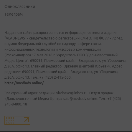
Одноклассники
Телеграм
На данном сайте распространяется информация сетевого издания
"VLADNEWS" - свидетельство о регистрации СМИ ЭЛ № ФС 77 - 72742,
выдано Федеральной службой по надзору в сфере связи,
информационных технологий и массовых коммуникаций
(Роскомнадзор) 17 мая 2018 г. Учредитель ООО "Дальневосточный
Медиа Центр". 690091, Приморский край, г. Владивосток, ул. Уборевича,
д.20А, офис 13. Главный редактор Юркевич Дмитрий Юрьевич. Адрес
редакции: 690091, Приморский край, г. Владивосток, ул. Уборевича,
д.20А, офис 13. Тел.: +7 (423) 2-415-600.
https://mediadv.online/
Электронный адрес редакции: vladnews@inbox.ru. Отдел продаж
«Дальневосточный Медиа Центр» sale@mediadv.online. Тел.: +7 (423)
249-8-800. 18+