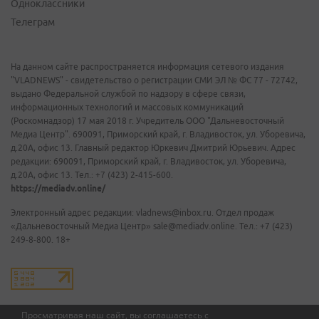
Одноклассники
Телеграм
На данном сайте распространяется информация сетевого издания
"VLADNEWS" - свидетельство о регистрации СМИ ЭЛ № ФС 77 - 72742,
выдано Федеральной службой по надзору в сфере связи,
информационных технологий и массовых коммуникаций
(Роскомнадзор) 17 мая 2018 г. Учредитель ООО "Дальневосточный
Медиа Центр". 690091, Приморский край, г. Владивосток, ул. Уборевича,
д.20А, офис 13. Главный редактор Юркевич Дмитрий Юрьевич. Адрес
редакции: 690091, Приморский край, г. Владивосток, ул. Уборевича,
д.20А, офис 13. Тел.: +7 (423) 2-415-600.
https://mediadv.online/
Электронный адрес редакции: vladnews@inbox.ru. Отдел продаж
«Дальневосточный Медиа Центр» sale@mediadv.online. Тел.: +7 (423)
249-8-800. 18+
Просматривая наш сайт, вы соглашаетесь с