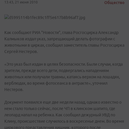
13:43, 21 июня 2010
Общество
Как сообщают РИА "Новости", глава Росгосцирка Александр
Калмыков издал указ, запрещающий делать фотографии с
животными в цирках, сообщил заместитель главы Росгосцирка
Сергей Нестеров.
«Это указ был издан в целях безопасности. Были случаи, когда
зрители, прежде всего дети, подвергались нападениям
животных или получали травмы, катаясь верхом на лошадях,
верблюдах, во время фотосеанса в антракте», уточнил
Нестеров.
Документ появился еще две недели назад, однако известно о
нем стало только сейчас, после ЧП в клинском шапито, где
леопард напал на ребенка. Как сообщил дежурный УВД по
Клину, происшествие случилось в воскресенье днем. Во время
циркового представления хищник, которого после