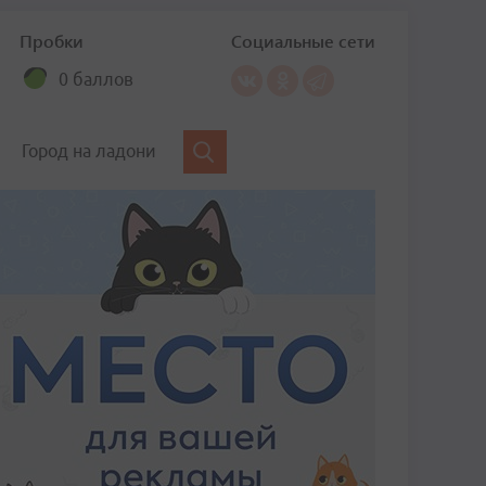
Пробки
Социальные сети
0 баллов
Город на ладони