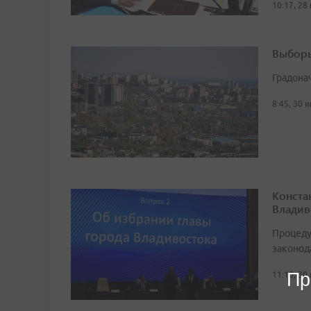
10:17, 28
Выборы
Градона
8:45, 30 
Конста
Владив
Процеду
законод
Пр
11:10, 30