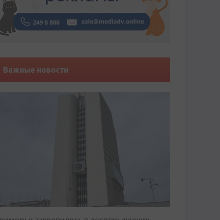
Важные новости
риморье закрепилось в десятке лучших