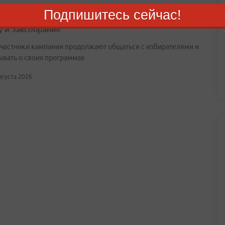
Подпишитесь сейчас!
орье завершилась регистрация кандидатов в
у и Заксобрание
участники кампании продолжают общаться с избирателями и
ывать о своих программах
августа 2026