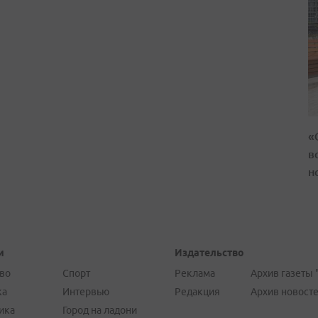
«
в
н
и
Издательство
во
Спорт
Реклама
Архив газеты 
ка
Интервью
Редакция
Архив новост
ика
Город на ладони