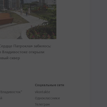
Сердце Патрокла» забилось:
о Владивостоке открыли
овый сквер
Социальные сети
"Владивосток"
vkontakte
ей
Одноклассники
Телеграм