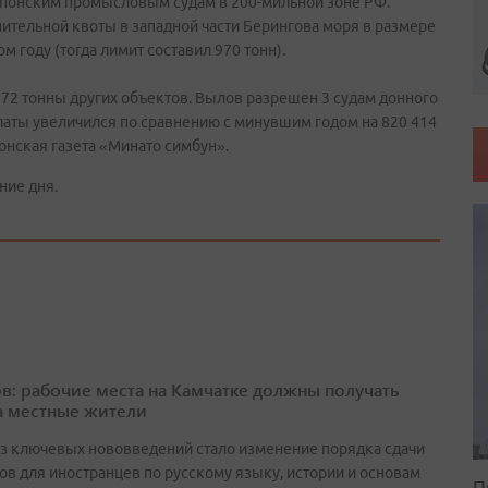
японским промысловым судам в 200-мильной зоне РФ.
ительной квоты в западной части Берингова моря в размере
м году (тогда лимит составил 970 тонн).
 72 тонны других объектов. Вылов разрешен 3 судам донного
оплаты увеличился по сравнению с минувшим годом на 820 414
понская газета «Минато симбун».
ние дня.
в: рабочие места на Камчатке должны получать
а местные жители
з ключевых нововведений стало изменение порядка сдачи
ов для иностранцев по русскому языку, истории и основам
П