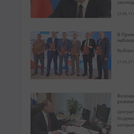
законод
22:08, 11
В Прим
наблюд
Выборы 
21:24, 27
Волошк
режим
Централ
Госдумы
которые