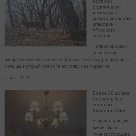
Котёнок
редчайшего
леопарда с
мамой украсили
упаковки
«Русского
сахара»
На ярко-красных
коробочках
изображена нежная сцена: заботливая мать смотрит на своего
малыша, который игриво тянет лапку к её мордочке
сегодня, 13:48
Более 50 домов
остались без
света во
Владивостоке
Авария затронула
район парка
Минного городка и