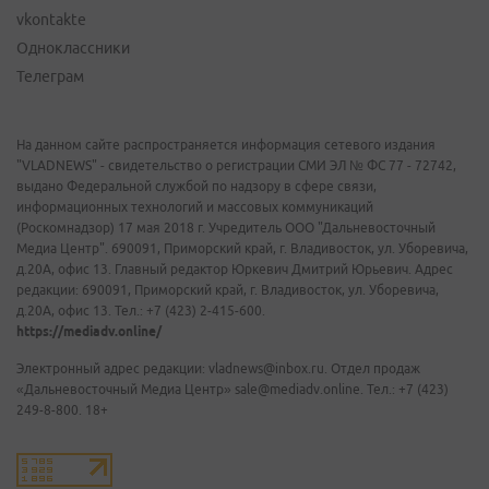
vkontakte
Одноклассники
Телеграм
На данном сайте распространяется информация сетевого издания
"VLADNEWS" - свидетельство о регистрации СМИ ЭЛ № ФС 77 - 72742,
выдано Федеральной службой по надзору в сфере связи,
информационных технологий и массовых коммуникаций
(Роскомнадзор) 17 мая 2018 г. Учредитель ООО "Дальневосточный
Медиа Центр". 690091, Приморский край, г. Владивосток, ул. Уборевича,
д.20А, офис 13. Главный редактор Юркевич Дмитрий Юрьевич. Адрес
редакции: 690091, Приморский край, г. Владивосток, ул. Уборевича,
д.20А, офис 13. Тел.: +7 (423) 2-415-600.
https://mediadv.online/
Электронный адрес редакции: vladnews@inbox.ru. Отдел продаж
«Дальневосточный Медиа Центр» sale@mediadv.online. Тел.: +7 (423)
249-8-800. 18+