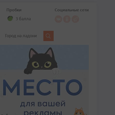
Пробки
Социальные сети
3 балла
Город на ладони