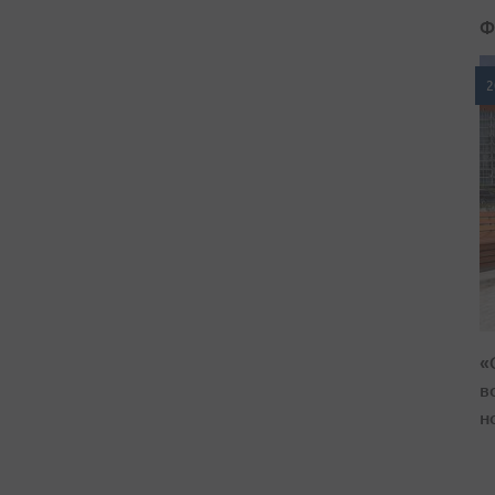
Ф
2
«
в
н