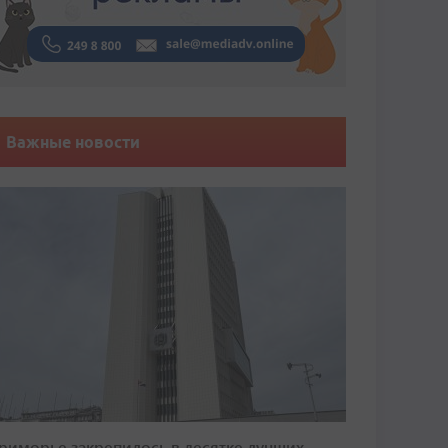
Важные новости
риморье закрепилось в десятке лучших