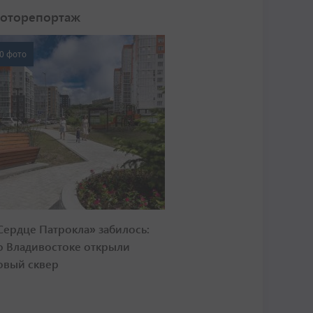
оторепортаж
0 фото
Сердце Патрокла» забилось:
о Владивостоке открыли
овый сквер