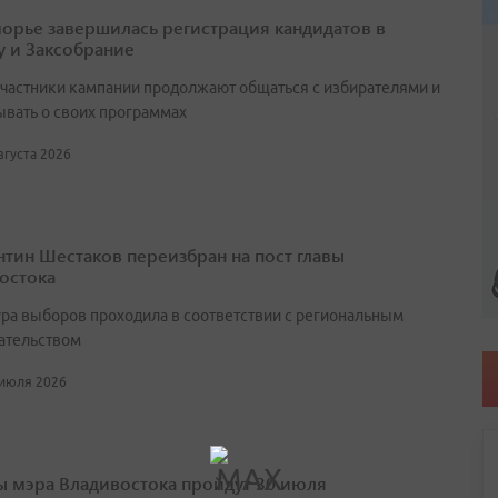
орье завершилась регистрация кандидатов в
у и Заксобрание
участники кампании продолжают общаться с избирателями и
ывать о своих программах
августа 2026
нтин Шестаков переизбран на пост главы
остока
ра выборов проходила в соответствии с региональным
ательством
 июля 2026
 мэра Владивостока пройдут 30 июля