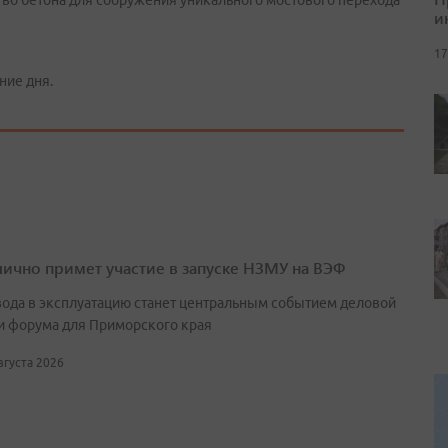
во бетона для сооружения уникального мостового перехода
и
17
ние дня.
лично примет участие в запуске НЗМУ на ВЭФ
вода в эксплуатацию станет центральным событием деловой
и форума для Приморского края
августа 2026