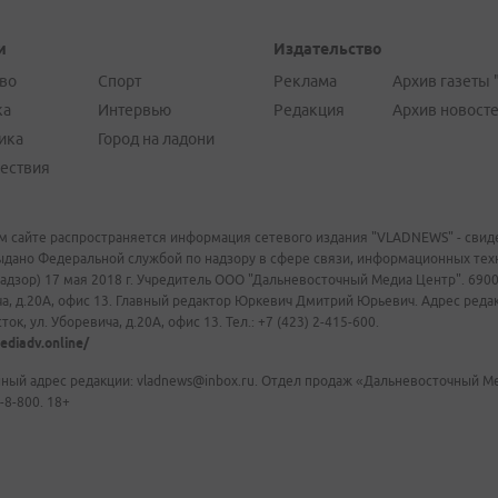
и
Издательство
во
Спорт
Реклама
Архив газеты 
ка
Интервью
Редакция
Архив новост
ика
Город на ладони
ествия
м сайте распространяется информация сетевого издания "VLADNEWS" - свиде
ыдано Федеральной службой по надзору в сфере связи, информационных те
адзор) 17 мая 2018 г. Учредитель ООО "Дальневосточный Медиа Центр". 69009
а, д.20А, офис 13. Главный редактор Юркевич Дмитрий Юрьевич. Адрес редакц
ок, ул. Уборевича, д.20А, офис 13. Тел.: +7 (423) 2-415-600.
ediadv.online/
ный адрес редакции: vladnews@inbox.ru. Отдел продаж «Дальневосточный Мед
-8-800. 18+