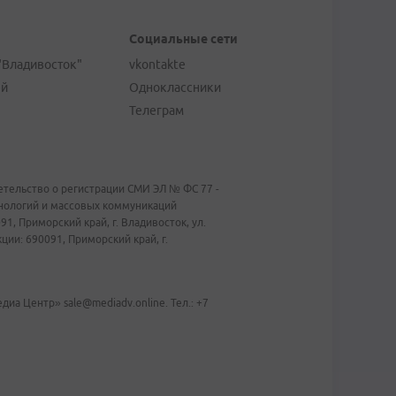
Социальные сети
"Владивосток"
vkontakte
ей
Одноклассники
Телеграм
тельство о регистрации СМИ ЭЛ № ФС 77 -
хнологий и массовых коммуникаций
1, Приморский край, г. Владивосток, ул.
ии: 690091, Приморский край, г.
иа Центр» sale@mediadv.online. Тел.: +7