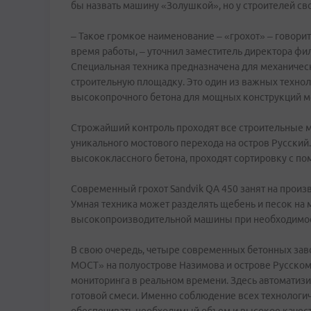
бы назвать машину «Золушкой», но у строителей св
– Такое громкое наименование – «грохот» – говорит
время работы, – уточнил заместитель директора ф
Специальная техника предназначена для механичес
строительную площадку. Это один из важных техно
высокопрочного бетона для мощных конструкций мо
Строжайший контроль проходят все строительные 
уникального мостового перехода на остров Русский
высококлассного бетона, проходят сортировку с п
Современный грохот Sandvik QA 450 занят на прои
Умная техника может разделять щебень и песок на
высокопроизводительной машины при необходимости
В свою очередь, четыре современных бетонных заво
МОСТ» на полуострове Назимова и острове Русско
мониторинга в реальном времени. Здесь автоматизи
готовой смеси. Именно соблюдение всех технологи