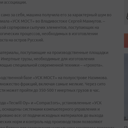
ои ассоциации.
 само за себя, машина получила его за характерный шум во
илиала «УСК МОСТ» во Владивостоке Сергей Махмутов. –
кой сортировки сыпучих элементов, поступающих на
логических процессов, необходимых в изготовлении
ста на остров Русский.
материалы, поступающие на производственные площадки
. Инертные грузы, необходимые для изготовления
омощью специальной современной техники – «грохота».
зводственной базе «УСК МОСТ» на полуострове Назимова.
 множество фракций, включая самые мелкие. Через сито
 может пройти до 350-500 т инертных грузов в час.
да «Tecwill Oy» и «Compactors», установленные «УСК
м, оснащены системами компьютерного управления и
ровано все: от подачи исходных материалов до выхода
ческих норм и контроль над производством позволяют
П