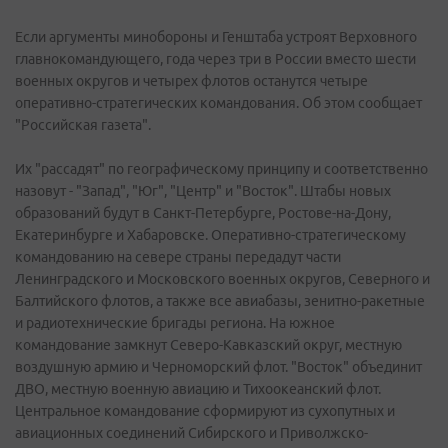
Если аргументы минобороны и Генштаба устроят Верховного
главнокомандующего, года через три в России вместо шести
военных округов и четырех флотов останутся четыре
оперативно-стратегических командования. Об этом сообщает
"Российская газета".
Их "рассадят" по географическому принципу и соответственно
назовут - "Запад", "Юг", "Центр" и "Восток". Штабы новых
образований будут в Санкт-Петербурге, Ростове-на-Дону,
Екатеринбурге и Хабаровске. Оперативно-стратегическому
командованию на севере страны передадут части
Ленинградского и Московского военных округов, Северного и
Балтийского флотов, а также все авиабазы, зенитно-ракетные
и радиотехнические бригады региона. На южное
командование замкнут Северо-Кавказский округ, местную
воздушную армию и Черноморский флот. "Восток" объединит
ДВО, местную военную авиацию и Тихоокеанский флот.
Центральное командование сформируют из сухопутных и
авиационных соединений Сибирского и Приволжско-