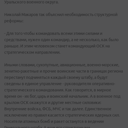
Уральского военного округа.
Николай Макаров так объяснил необходимость структурной
реформы:
- Для того чтобы командовать всеми этими силами и
средствами, нужен один командир, а не несколько, как было
раньше. И этим человеком станет командующий ОСК на
стратегическом направлении.
Иными словами, сухопутные, авиационные, военно-морские,
зенитно-ракетные и прочие воинские части в границах региона
перестанут подчиняться каждый своему штабу, а будут
сведены в единое управление - руководителя оперативно-
стратегического командования. Как говорится, в мирное
время он - их бог, царь и воинский начальник. А в военное под
крылом ОСК окажутся и другие местные силовики:
Внутренние войска, ФСБ, МЧС и так далее. Единственное
исключение из правил касается стратегических ядерных сил.
Носители атомных бомб и ракет останутся в ведении
Генерального штаба. А еще его структурными